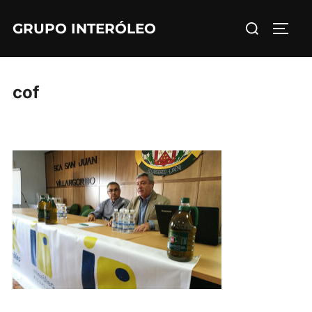
Saltar
Buscar:
GRUPO INTERÓLEO
al
ALTE
contenido
cof