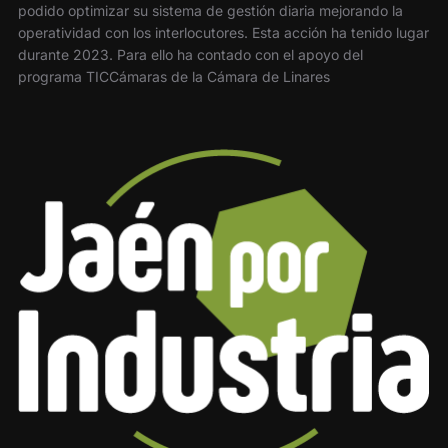
podido optimizar su sistema de gestión diaria mejorando la
operatividad con los interlocutores. Esta acción ha tenido lugar
durante 2023. Para ello ha contado con el apoyo del
programa TICCámaras de la Cámara de Linares