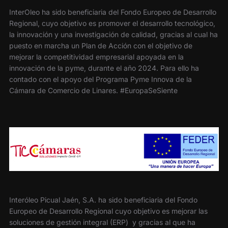
InterOleo ha sido beneficiaria del Fondo Europeo de Desarrollo
Regional, cuyo objetivo es promover el desarrollo tecnológico,
la innovación y una investigación de calidad, gracias al cual ha
puesto en marcha un Plan de Acción con el objetivo de
mejorar la competitividad empresarial apoyada en la
innovación de la pyme, durante el año 2024. Para ello ha
contado con el apoyo del Programa Pyme Innova de la
Cámara de Comercio de Linares. #EuropaSeSiente
Interóleo Picual Jaén, S.A. ha sido beneficiaria del Fondo
Europeo de Desarrollo Regional cuyo objetivo es mejorar las
soluciones de gestión integral (ERP) y gracias al que ha