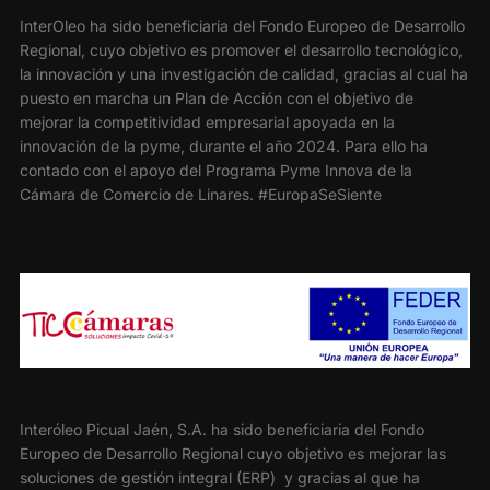
InterOleo ha sido beneficiaria del Fondo Europeo de Desarrollo
Regional, cuyo objetivo es promover el desarrollo tecnológico,
la innovación y una investigación de calidad, gracias al cual ha
puesto en marcha un Plan de Acción con el objetivo de
mejorar la competitividad empresarial apoyada en la
innovación de la pyme, durante el año 2024. Para ello ha
contado con el apoyo del Programa Pyme Innova de la
Cámara de Comercio de Linares. #EuropaSeSiente
Interóleo Picual Jaén, S.A. ha sido beneficiaria del Fondo
Europeo de Desarrollo Regional cuyo objetivo es mejorar las
soluciones de gestión integral (ERP) y gracias al que ha