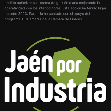
podido optimizar su sistema de gestión diaria mejorando la
operatividad con los interlocutores. Esta acción ha tenido lugar
durante 2023. Para ello ha contado con el apoyo del
programa TICCámaras de la Cámara de Linares