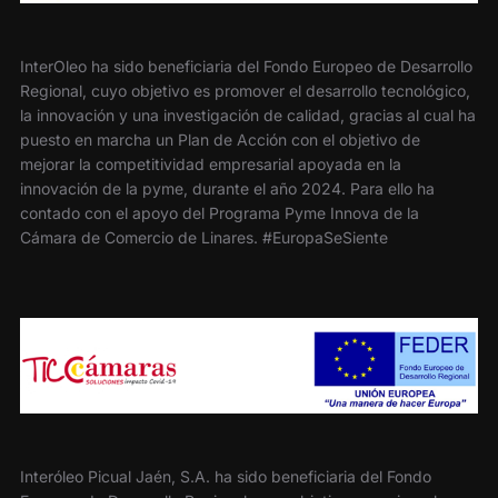
InterOleo ha sido beneficiaria del Fondo Europeo de Desarrollo
Regional, cuyo objetivo es promover el desarrollo tecnológico,
la innovación y una investigación de calidad, gracias al cual ha
puesto en marcha un Plan de Acción con el objetivo de
mejorar la competitividad empresarial apoyada en la
innovación de la pyme, durante el año 2024. Para ello ha
contado con el apoyo del Programa Pyme Innova de la
Cámara de Comercio de Linares. #EuropaSeSiente
Interóleo Picual Jaén, S.A. ha sido beneficiaria del Fondo