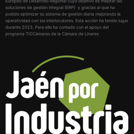
Europeo de Desarrollo Regional cuyo objetivo es mejorar las
soluciones de gestión integral (ERP) y gracias al que ha
podido optimizar su sistema de gestión diaria mejorando la
operatividad con los interlocutores. Esta acción ha tenido lugar
durante 2023. Para ello ha contado con el apoyo del
programa TICCámaras de la Cámara de Linares