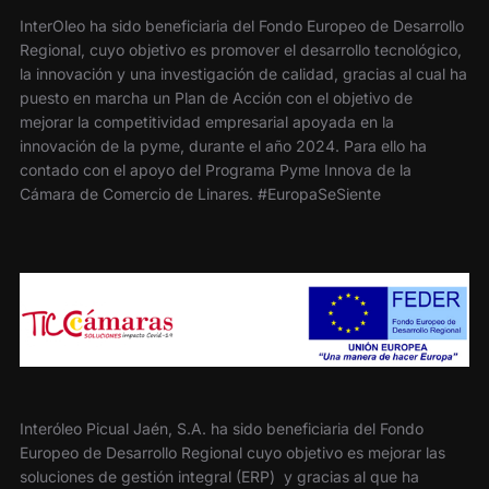
InterOleo ha sido beneficiaria del Fondo Europeo de Desarrollo
Regional, cuyo objetivo es promover el desarrollo tecnológico,
la innovación y una investigación de calidad, gracias al cual ha
puesto en marcha un Plan de Acción con el objetivo de
mejorar la competitividad empresarial apoyada en la
innovación de la pyme, durante el año 2024. Para ello ha
contado con el apoyo del Programa Pyme Innova de la
Cámara de Comercio de Linares. #EuropaSeSiente
Interóleo Picual Jaén, S.A. ha sido beneficiaria del Fondo
Europeo de Desarrollo Regional cuyo objetivo es mejorar las
soluciones de gestión integral (ERP) y gracias al que ha