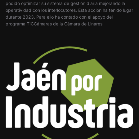
podido optimizar su sistema de gestión diaria mejorando la
operatividad con los interlocutores. Esta acción ha tenido lugar
durante 2023. Para ello ha contado con el apoyo del
programa TICCámaras de la Cámara de Linares