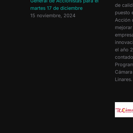
General de Accionistas para el
de calid
martes 17 de diciembre
puesto 
15 noviembre, 2024
Acción 
mejorar
empresa
innovac
el año 2
contado
Program
Cámara
Linares