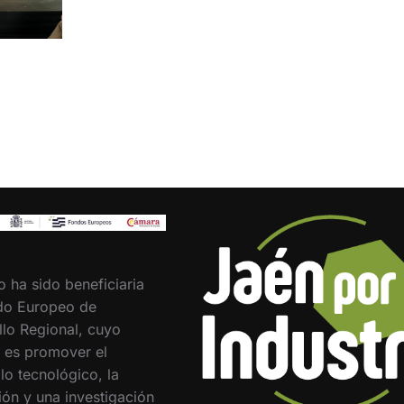
o ha sido beneficiaria
do Europeo de
llo Regional, cuyo
o es promover el
lo tecnológico, la
ión y una investigación