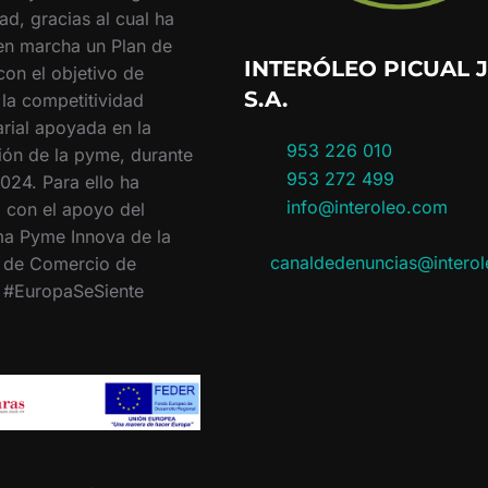
ad, gracias al cual ha
en marcha un Plan de
INTERÓLEO PICUAL J
con el objetivo de
S.A.
 la competitividad
rial apoyada en la
953 226 010
ión de la pyme, durante
953 272 499
024. Para ello ha
info@interoleo.com
 con el apoyo del
a Pyme Innova de la
canaldedenuncias@intero
 de Comercio de
. #EuropaSeSiente