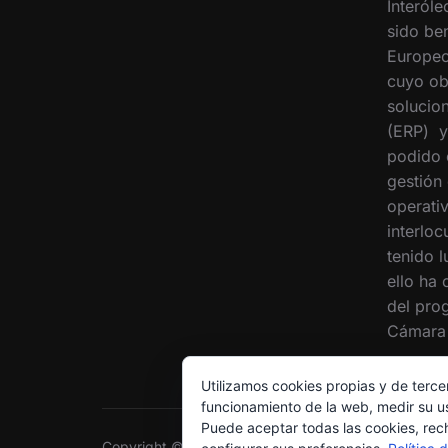
Interóle
sido ben
Europeo
cuyo ob
solucion
(ERP) y
podido 
gestión
operati
interloc
tenido 
ello ha
del pro
Cámara 
Utilizamos cookies propias y de terce
funcionamiento de la web, medir su us
Puede aceptar todas las cookies, rec
Copyright © 2026 Grupo Interóleo