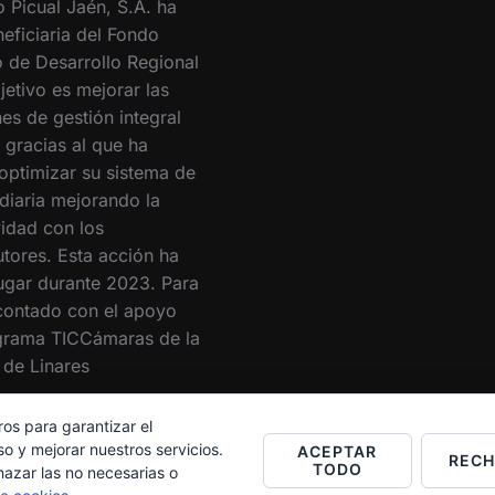
o Picual Jaén, S.A. ha
eficiaria del Fondo
 de Desarrollo Regional
jetivo es mejorar las
es de gestión integral
 gracias al que ha
optimizar su sistema de
 diaria mejorando la
vidad con los
utores. Esta acción ha
lugar durante 2023. Para
 contado con el apoyo
grama TICCámaras de la
de Linares
ros para garantizar el
o y mejorar nuestros servicios.
ACEPTAR
REC
TODO
hazar las no necesarias o