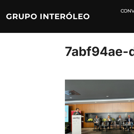
Saltar
CONV
al
GRUPO INTERÓLEO
contenido
7abf94ae-