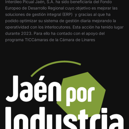
Interóleo Picual Jaén, S.A. ha sido beneficiaria del Fondo
Europeo de Desarrollo Regional cuyo objetivo es mejorar las
soluciones de gestión integral (ERP) y gracias al que ha
podido optimizar su sistema de gestión diaria mejorando la
operatividad con los interlocutores. Esta acción ha tenido lugar
durante 2023. Para ello ha contado con el apoyo del
programa TICCámaras de la Cámara de Linares