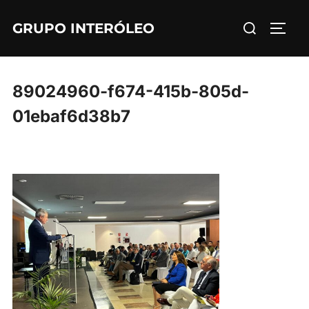
Saltar
Buscar:
GRUPO INTERÓLEO
al
ALTE
contenido
89024960-f674-415b-805d-
01ebaf6d38b7