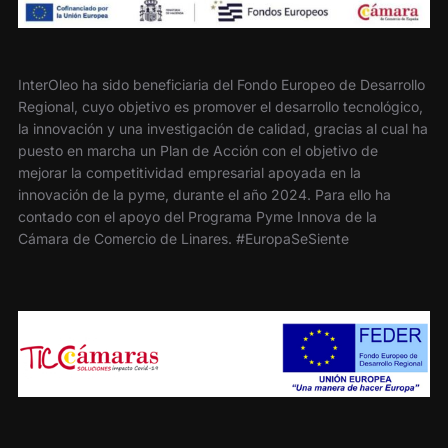
InterOleo ha sido beneficiaria del Fondo Europeo de Desarrollo
Regional, cuyo objetivo es promover el desarrollo tecnológico,
la innovación y una investigación de calidad, gracias al cual ha
puesto en marcha un Plan de Acción con el objetivo de
mejorar la competitividad empresarial apoyada en la
innovación de la pyme, durante el año 2024. Para ello ha
contado con el apoyo del Programa Pyme Innova de la
Cámara de Comercio de Linares. #EuropaSeSiente