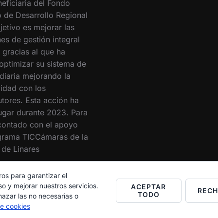
eficiaria del Fondo
 de Desarrollo Regional
jetivo es mejorar las
es de gestión integral
 gracias al que ha
optimizar su sistema de
 diaria mejorando la
vidad con los
utores. Esta acción ha
lugar durante 2023. Para
 contado con el apoyo
grama TICCámaras de la
de Linares
ros para garantizar el
o y mejorar nuestros servicios.
ACEPTAR
REC
TODO
hazar las no necesarias o
de cookies