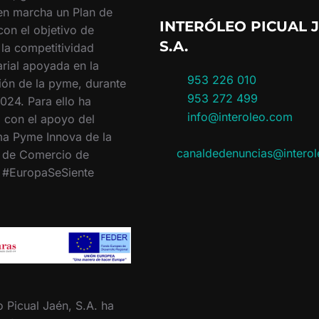
en marcha un Plan de
INTERÓLEO PICUAL J
con el objetivo de
S.A.
 la competitividad
rial apoyada en la
953 226 010
ión de la pyme, durante
953 272 499
024. Para ello ha
info@interoleo.com
 con el apoyo del
a Pyme Innova de la
canaldedenuncias@intero
 de Comercio de
. #EuropaSeSiente
o Picual Jaén, S.A. ha