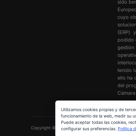
sido ben
Europeo
cuyo ob
solucion
(ERP) y
podido 
gestión
operati
interloc
tenido 
ello ha
del pro
Cámara 
Utilizamos cookies propias y de terce
funcionamiento de la web, medir su us
Puede aceptar todas las cookies, rec
Copyright © 2026 Grupo Interóleo
configurar sus preferencias.
Política 