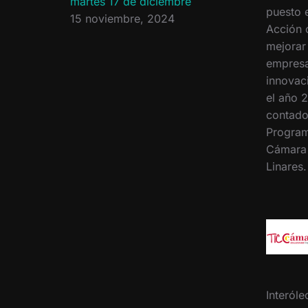
martes 17 de diciembre
puesto 
15 noviembre, 2024
Acción 
mejorar
empresa
innovac
el año 2
contado
Program
Cámara
Linares
Interóle