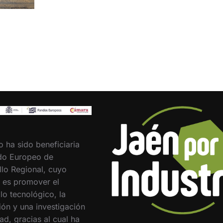
o ha sido beneficiaria
do Europeo de
llo Regional, cuyo
o es promover el
lo tecnológico, la
ión y una investigación
ad, gracias al cual ha