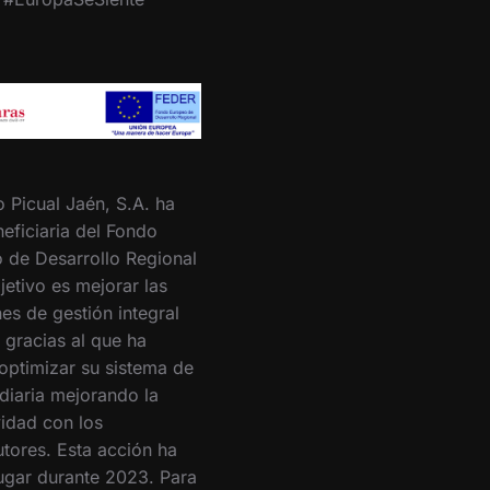
o Picual Jaén, S.A. ha
eficiaria del Fondo
 de Desarrollo Regional
jetivo es mejorar las
es de gestión integral
 gracias al que ha
optimizar su sistema de
 diaria mejorando la
vidad con los
utores. Esta acción ha
lugar durante 2023. Para