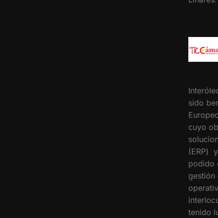
Interóle
sido ben
Europeo
cuyo ob
solucion
(ERP) y
podido 
gestión
operati
interloc
tenido 