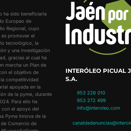
o ha sido beneficiaria
do Europeo de
llo Regional, cuyo
o es promover el
lo tecnológico, la
ión y una investigación
ad, gracias al cual ha
en marcha un Plan de
INTERÓLEO PICUAL J
con el objetivo de
S.A.
 la competitividad
rial apoyada en la
953 226 010
ión de la pyme, durante
953 272 499
024. Para ello ha
info@interoleo.com
 con el apoyo del
a Pyme Innova de la
canaldedenuncias@intero
 de Comercio de
. #EuropaSeSiente