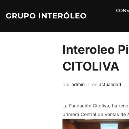
Saltar
CONV
al
GRUPO INTERÓLEO
contenido
Interoleo P
CITOLIVA
por
admin
en
actualidad
La Fundación Citoliva, ha reno
primera Central de Ventas de 