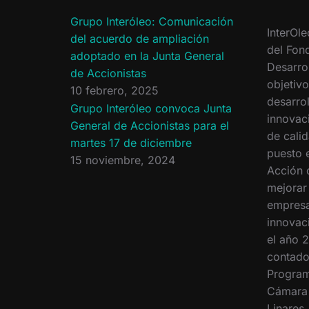
Grupo Interóleo: Comunicación
InterOle
del acuerdo de ampliación
del Fon
adoptado en la Junta General
Desarro
de Accionistas
objetiv
10 febrero, 2025
desarrol
Grupo Interóleo convoca Junta
innovac
General de Accionistas para el
de calid
martes 17 de diciembre
puesto 
15 noviembre, 2024
Acción 
mejorar
empresa
innovac
el año 2
contado
Program
Cámara
Linares