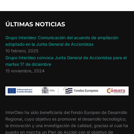
o
e
r
o
r
t
k
i
r
ÚLTIMAS NOTICIAS
Grupo Interóleo: Comunicación del acuerdo de ampliación
adoptado en la Junta General de Accionistas
10 febrero, 2025
Grupo Interóleo convoca Junta General de Accionistas para el
martes 17 de diciembre
15 noviembre, 2024
InterOleo ha sido beneficiaria del Fondo Europeo de Desarrollo
Regional, cuyo objetivo es promover el desarrollo tecnológico,
la innovación y una investigación de calidad, gracias al cual ha
puesto en marcha un Plan de Acción con el objetivo de