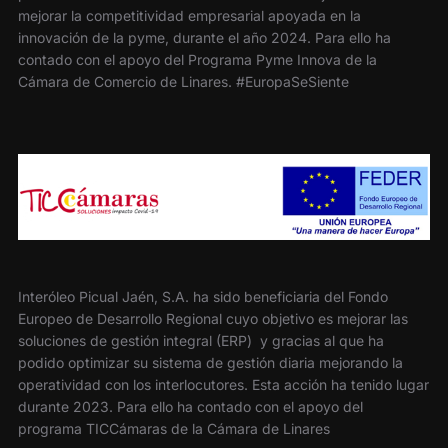
mejorar la competitividad empresarial apoyada en la
innovación de la pyme, durante el año 2024. Para ello ha
contado con el apoyo del Programa Pyme Innova de la
Cámara de Comercio de Linares. #EuropaSeSiente
Interóleo Picual Jaén, S.A. ha sido beneficiaria del Fondo
Europeo de Desarrollo Regional cuyo objetivo es mejorar las
soluciones de gestión integral (ERP) y gracias al que ha
podido optimizar su sistema de gestión diaria mejorando la
operatividad con los interlocutores. Esta acción ha tenido lugar
durante 2023. Para ello ha contado con el apoyo del
programa TICCámaras de la Cámara de Linares