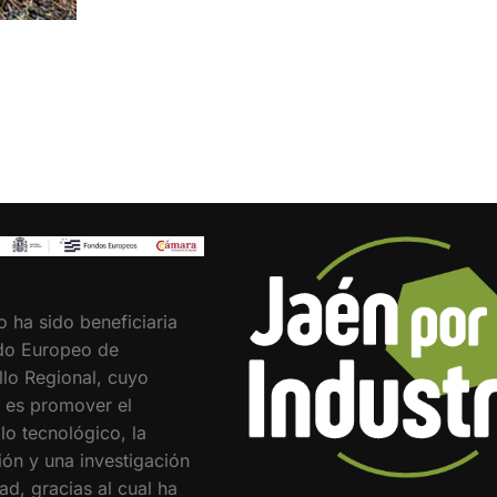
o ha sido beneficiaria
do Europeo de
llo Regional, cuyo
o es promover el
lo tecnológico, la
ión y una investigación
ad, gracias al cual ha