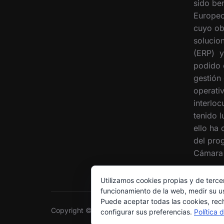
sido ben
Europeo
cuyo ob
solucion
(ERP) y
podido 
gestión
operati
interloc
tenido 
ello ha
del pro
Cámara 
Utilizamos cookies propias y de terce
funcionamiento de la web, medir su us
Puede aceptar todas las cookies, rec
Copyright © 2026 Grupo Interóleo
configurar sus preferencias.
Política 