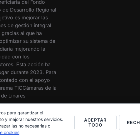
eficiaria del Fondo
 de Desarrollo Regional
jetivo es mejorar las
es de gestión integral
 gracias al que ha
optimizar su sistema de
 diaria mejorando la
vidad con los
utores. Esta acción ha
lugar durante 2023. Para
 contado con el apoyo
grama TICCámaras de la
de Linares
ros para garantizar el
o y mejorar nuestros servicios.
ACEPTAR
REC
TODO
hazar las no necesarias o
de cookies