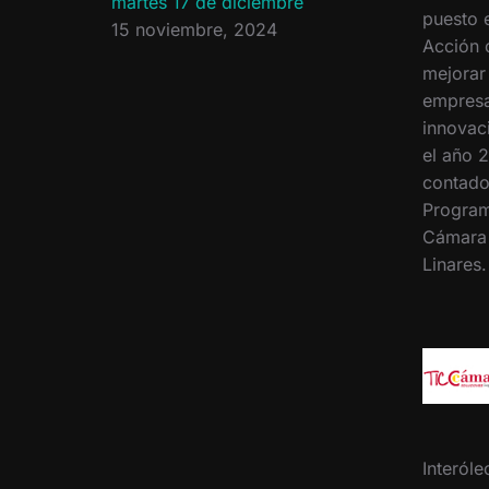
martes 17 de diciembre
puesto 
15 noviembre, 2024
Acción 
mejorar
empresa
innovac
el año 2
contado
Program
Cámara
Linares
Interóle