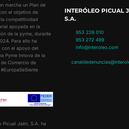
en marcha un Plan de
INTERÓLEO PICUAL J
con el objetivo de
S.A.
 la competitividad
rial apoyada en la
953 226 010
ión de la pyme, durante
953 272 499
024. Para ello ha
info@interoleo.com
 con el apoyo del
a Pyme Innova de la
canaldedenuncias@intero
 de Comercio de
. #EuropaSeSiente
o Picual Jaén, S.A. ha