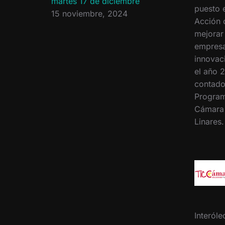
martes 17 de diciembre
puesto 
15 noviembre, 2024
Acción 
mejorar
empresa
innovac
el año 2
contado
Program
Cámara
Linares
Interóle