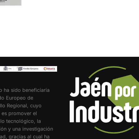
o ha sido beneficiaria
do Europeo de
llo Regional, cuyo
o es promover el
lo tecnológico, la
ión y una investigación
ad, gracias al cual ha