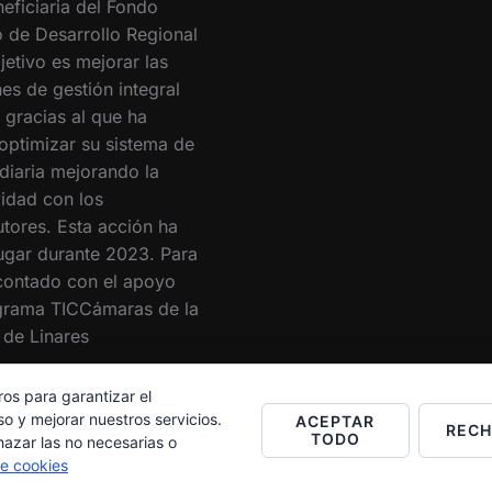
eficiaria del Fondo
 de Desarrollo Regional
jetivo es mejorar las
es de gestión integral
 gracias al que ha
optimizar su sistema de
 diaria mejorando la
vidad con los
utores. Esta acción ha
lugar durante 2023. Para
 contado con el apoyo
grama TICCámaras de la
de Linares
ros para garantizar el
o y mejorar nuestros servicios.
ACEPTAR
REC
TODO
hazar las no necesarias o
de cookies