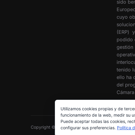
sido ben
Europeo
cuyo ob
solucion
(ERP) y
podido 
gestión
operati
interloc
tenido 
ello ha
del pro
Cámara 
Utilizamos cookies propias y de terce
funcionamiento de la web, medir su us
Puede aceptar todas las cookies, rec
Copyright © 2026 Grupo Interóleo
configurar sus preferencias.
Política 