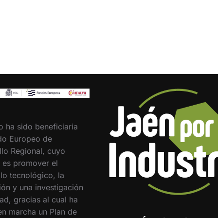
o ha sido beneficiaria
do Europeo de
llo Regional, cuyo
o es promover el
lo tecnológico, la
ión y una investigación
ad, gracias al cual ha
en marcha un Plan de