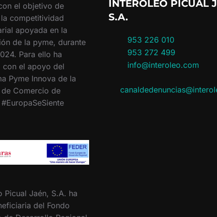
INTERÓLEO PICUAL J
con el objetivo de
S.A.
 la competitividad
rial apoyada en la
953 226 010
ión de la pyme, durante
953 272 499
024. Para ello ha
info@interoleo.com
 con el apoyo del
a Pyme Innova de la
canaldedenuncias@intero
 de Comercio de
. #EuropaSeSiente
o Picual Jaén, S.A. ha
eficiaria del Fondo