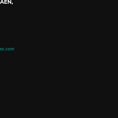
AÉN,
leo.com