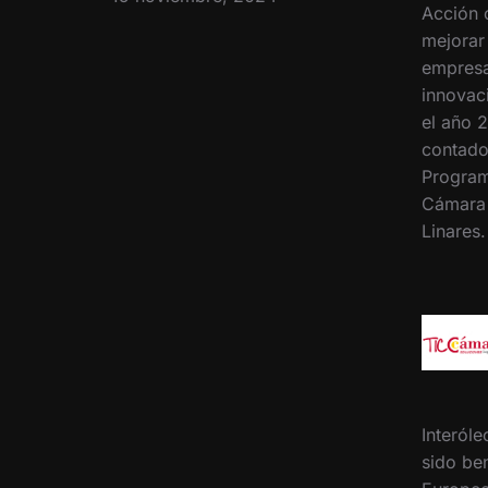
Acción 
mejorar
empresa
innovac
el año 2
contado
Program
Cámara
Linares
Interóle
sido ben