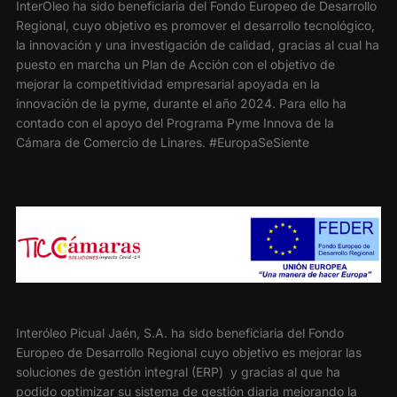
InterOleo ha sido beneficiaria del Fondo Europeo de Desarrollo
Regional, cuyo objetivo es promover el desarrollo tecnológico,
la innovación y una investigación de calidad, gracias al cual ha
puesto en marcha un Plan de Acción con el objetivo de
mejorar la competitividad empresarial apoyada en la
innovación de la pyme, durante el año 2024. Para ello ha
contado con el apoyo del Programa Pyme Innova de la
Cámara de Comercio de Linares. #EuropaSeSiente
Interóleo Picual Jaén, S.A. ha sido beneficiaria del Fondo
Europeo de Desarrollo Regional cuyo objetivo es mejorar las
soluciones de gestión integral (ERP) y gracias al que ha
podido optimizar su sistema de gestión diaria mejorando la