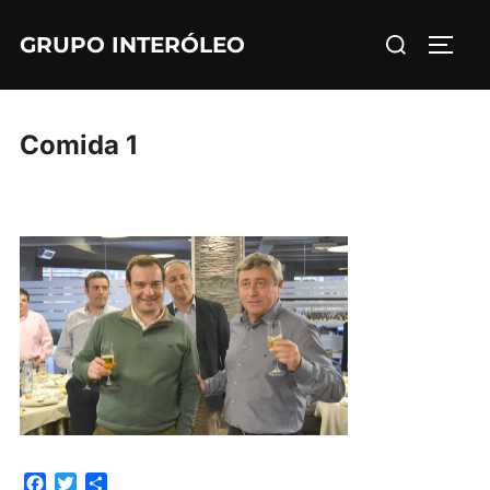
Saltar
Buscar:
GRUPO INTERÓLEO
al
ALTE
contenido
Comida 1
F
T
C