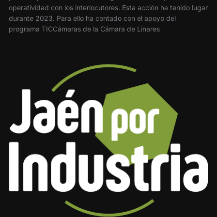
operatividad con los interlocutores. Esta acción ha tenido lugar
durante 2023. Para ello ha contado con el apoyo del
programa TICCámaras de la Cámara de Linares