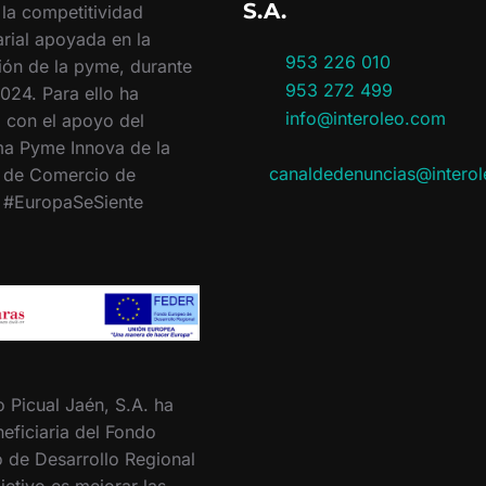
S.A.
 la competitividad
rial apoyada en la
953 226 010
ión de la pyme, durante
953 272 499
024. Para ello ha
info@interoleo.com
 con el apoyo del
a Pyme Innova de la
canaldedenuncias@intero
 de Comercio de
. #EuropaSeSiente
o Picual Jaén, S.A. ha
eficiaria del Fondo
 de Desarrollo Regional