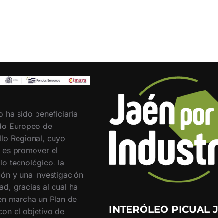
o ha sido beneficiaria
do Europeo de
llo Regional, cuyo
o es promover el
lo tecnológico, la
ión y una investigación
ad, gracias al cual ha
en marcha un Plan de
INTERÓLEO PICUAL J
con el objetivo de