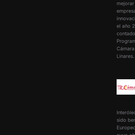
mejorar
empresa
innovac
el año 2
contado
Program
Cámara
Linares
Interóle
sido ben
Europeo