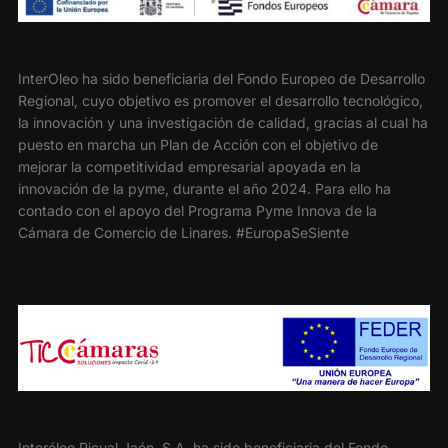
InterOleo ha sido beneficiaria del Fondo Europeo de Desarrollo
Regional, cuyo objetivo es promover el desarrollo tecnológico,
la innovación y una investigación de calidad, gracias al cual ha
puesto en marcha un Plan de Acción con el objetivo de
mejorar la competitividad empresarial apoyada en la
innovación de la pyme, durante el año 2024. Para ello ha
contado con el apoyo del Programa Pyme Innova de la
Cámara de Comercio de Linares. #EuropaSeSiente
Interóleo Picual Jaén, S.A. ha sido beneficiaria del Fondo