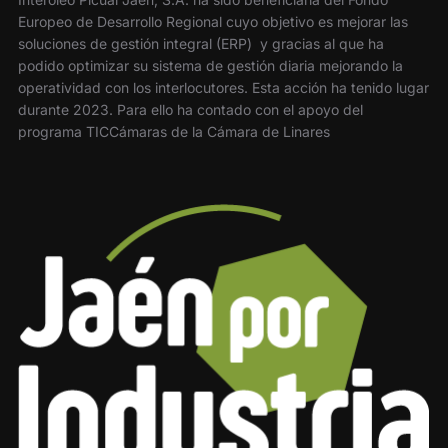
Europeo de Desarrollo Regional cuyo objetivo es mejorar las
soluciones de gestión integral (ERP) y gracias al que ha
podido optimizar su sistema de gestión diaria mejorando la
operatividad con los interlocutores. Esta acción ha tenido lugar
durante 2023. Para ello ha contado con el apoyo del
programa TICCámaras de la Cámara de Linares