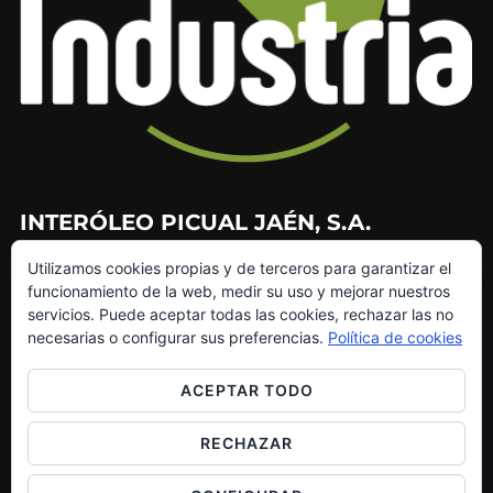
INTERÓLEO PICUAL JAÉN, S.A.
Utilizamos cookies propias y de terceros para garantizar el
953 226 010
funcionamiento de la web, medir su uso y mejorar nuestros
953 272 499
servicios. Puede aceptar todas las cookies, rechazar las no
info@interoleo.com
necesarias o configurar sus preferencias.
Política de cookies
canaldedenuncias@interoleo.com
ACEPTAR TODO
RECHAZAR
Copyright © 2026 Grupo Interóleo