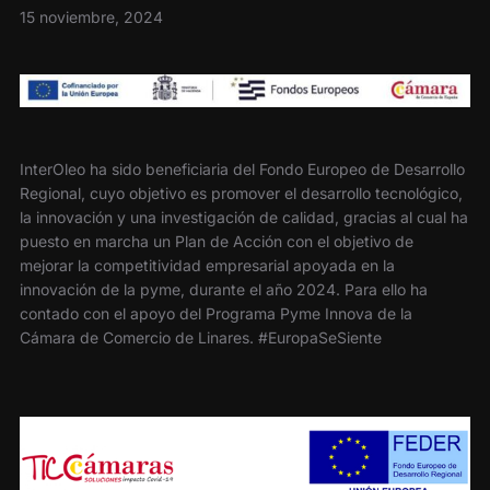
15 noviembre, 2024
InterOleo ha sido beneficiaria del Fondo Europeo de Desarrollo
Regional, cuyo objetivo es promover el desarrollo tecnológico,
la innovación y una investigación de calidad, gracias al cual ha
puesto en marcha un Plan de Acción con el objetivo de
mejorar la competitividad empresarial apoyada en la
innovación de la pyme, durante el año 2024. Para ello ha
contado con el apoyo del Programa Pyme Innova de la
Cámara de Comercio de Linares. #EuropaSeSiente