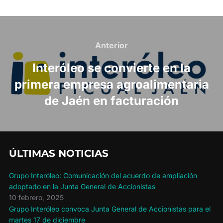
Navegación
de
Anterior
Anterior
entradas
Interóleo se convierte en la
primera empresa agroalimentaria
de Jaén en facturación
ÚLTIMAS NOTICIAS
Grupo Interóleo: Comunicación del acuerdo de ampliación
adoptado en la Junta General de Accionistas
10 febrero, 2025
Grupo Interóleo convoca Junta General de Accionistas para el
martes 17 de diciembre