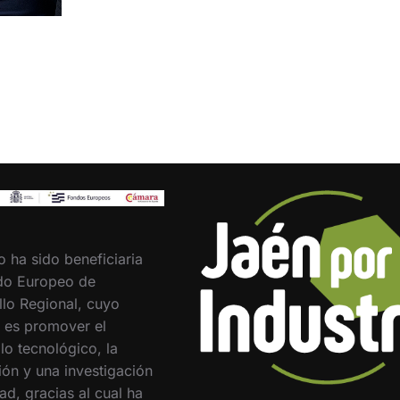
o ha sido beneficiaria
do Europeo de
llo Regional, cuyo
o es promover el
lo tecnológico, la
ión y una investigación
ad, gracias al cual ha