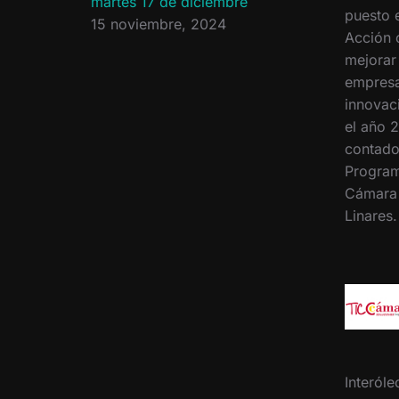
martes 17 de diciembre
puesto 
15 noviembre, 2024
Acción 
mejorar
empresa
innovac
el año 2
contado
Program
Cámara
Linares
Interóle