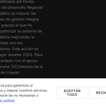
eficiaria del Fondo
 de Desarrollo Regional
jetivo es mejorar las
es de gestión integral
 gracias al que ha
optimizar su sistema de
 diaria mejorando la
vidad con los
utores. Esta acción ha
lugar durante 2023. Para
 contado con el apoyo
grama TICCámaras de la
de Linares
ros para garantizar el
o y mejorar nuestros servicios.
ACEPTAR
REC
TODO
hazar las no necesarias o
de cookies