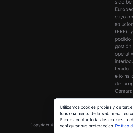
sido ben
Europeo
cuyo ob
solucion
(ERP) y
podido 
gestión
operati
interloc
tenido 
ello ha
del pro
Cámara 
Utilizamos cookies propias y de terce
funcionamiento de la web, medir su us
Puede aceptar todas las cookies, rec
Copyright © 2026 Grupo Interóleo
configurar sus preferencias.
Política 