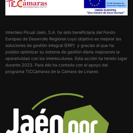
Interóleo Picual Jaén, S.A. ha sido beneficiaria del Fondo
Europeo de Desarrollo Regional cuyo objetivo es mejorar las
soluciones de gestión integral (ERP) y gracias al que ha
podido optimizar su sistema de gestión diaria mejorando la
operatividad con los interlocutores. Esta acción ha tenido lugar
durante 2023. Para ello ha contado con el apoyo del
programa TICCámaras de la Cámara de Linares