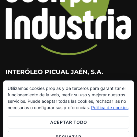
INTERÓLEO PICUAL JAÉN, S.A.
953 226 010
Utilizamos cookies propias y de terceros para garantizar el
953 272 499
funcionamiento de la web, medir su uso y mejorar nuestros
info@interoleo.com
servicios. Puede aceptar todas las cookies, rechazar las no
canaldedenuncias@interoleo.com
necesarias o configurar sus preferencias.
Política de cookies
ACEPTAR TODO
RECHAZAR