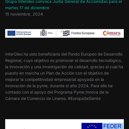
Grupo Interóleo convoca Junta General de Accionistas para el
martes 17 de diciembre
15 noviembre, 2024
InterOleo ha sido beneficiaria del Fondo Europeo de Desarrollo
Regional, cuyo objetivo es promover el desarrollo tecnológico,
la innovación y una investigación de calidad, gracias al cual ha
puesto en marcha un Plan de Acción con el objetivo de
mejorar la competitividad empresarial apoyada en la
innovación de la pyme, durante el año 2024. Para ello ha
contado con el apoyo del Programa Pyme Innova de la
Cámara de Comercio de Linares. #EuropaSeSiente