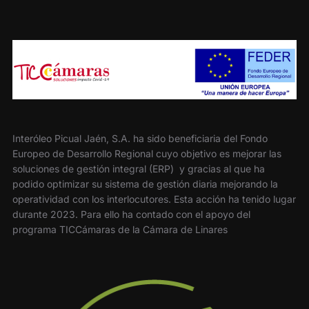
Interóleo Picual Jaén, S.A. ha sido beneficiaria del Fondo
Europeo de Desarrollo Regional cuyo objetivo es mejorar las
soluciones de gestión integral (ERP) y gracias al que ha
podido optimizar su sistema de gestión diaria mejorando la
operatividad con los interlocutores. Esta acción ha tenido lugar
durante 2023. Para ello ha contado con el apoyo del
programa TICCámaras de la Cámara de Linares