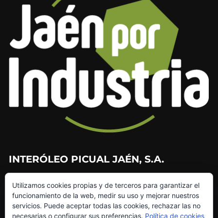
INTERÓLEO PICUAL JAÉN, S.A.
953 226 010
Utilizamos cookies propias y de terceros para garantizar el
953 272 499
funcionamiento de la web, medir su uso y mejorar nuestros
info@interoleo.com
servicios. Puede aceptar todas las cookies, rechazar las no
canaldedenuncias@interoleo.com
necesarias o configurar sus preferencias.
Política de cookies