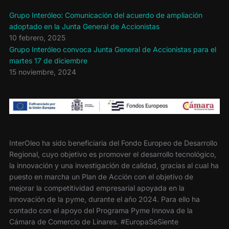
o
e
r
o
r
t
Grupo Interóleo: Comunicación del acuerdo de ampliación
k
i
adoptado en la Junta General de Accionistas
r
10 febrero, 2025
Grupo Interóleo convoca Junta General de Accionistas para el
martes 17 de diciembre
15 noviembre, 2024
InterOleo ha sido beneficiaria del Fondo Europeo de Desarrollo
Regional, cuyo objetivo es promover el desarrollo tecnológico,
la innovación y una investigación de calidad, gracias al cual ha
puesto en marcha un Plan de Acción con el objetivo de
mejorar la competitividad empresarial apoyada en la
innovación de la pyme, durante el año 2024. Para ello ha
contado con el apoyo del Programa Pyme Innova de la
Cámara de Comercio de Linares. #EuropaSeSiente