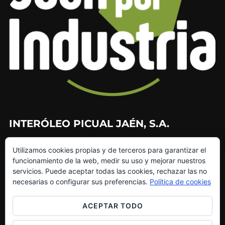
INTERÓLEO PICUAL JAÉN, S.A.
953 226 010
Utilizamos cookies propias y de terceros para garantizar el
953 272 499
funcionamiento de la web, medir su uso y mejorar nuestros
info@interoleo.com
servicios. Puede aceptar todas las cookies, rechazar las no
canaldedenuncias@interoleo.com
necesarias o configurar sus preferencias.
Política de cookies
ACEPTAR TODO