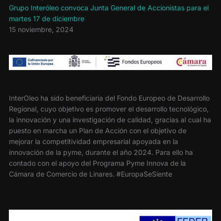
Grupo Interóleo convoca Junta General de Accionistas para el
martes 17 de diciembre
15 noviembre, 2024
InterOleo ha sido beneficiaria del Fondo Europeo de Desarrollo
Regional, cuyo objetivo es promover el desarrollo tecnológico,
la innovación y una investigación de calidad, gracias al cual ha
puesto en marcha un Plan de Acción con el objetivo de
mejorar la competitividad empresarial apoyada en la
innovación de la pyme, durante el año 2024. Para ello ha
contado con el apoyo del Programa Pyme Innova de la
Cámara de Comercio de Linares. #EuropaSeSiente