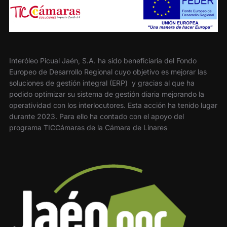
Interóleo Picual Jaén, S.A. ha sido beneficiaria del Fondo
Europeo de Desarrollo Regional cuyo objetivo es mejorar las
soluciones de gestión integral (ERP) y gracias al que ha
podido optimizar su sistema de gestión diaria mejorando la
operatividad con los interlocutores. Esta acción ha tenido lugar
durante 2023. Para ello ha contado con el apoyo del
programa TICCámaras de la Cámara de Linares