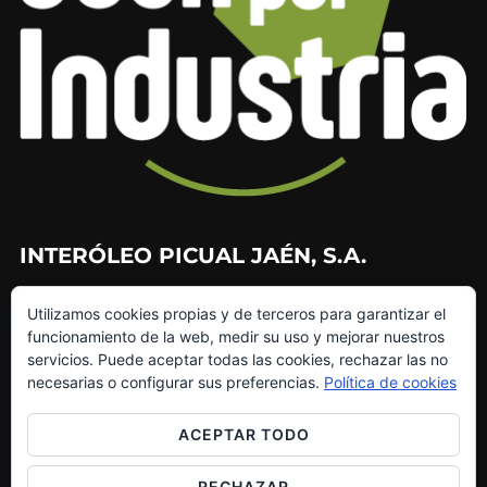
INTERÓLEO PICUAL JAÉN, S.A.
953 226 010
Utilizamos cookies propias y de terceros para garantizar el
953 272 499
funcionamiento de la web, medir su uso y mejorar nuestros
info@interoleo.com
servicios. Puede aceptar todas las cookies, rechazar las no
canaldedenuncias@interoleo.com
necesarias o configurar sus preferencias.
Política de cookies
ACEPTAR TODO
RECHAZAR