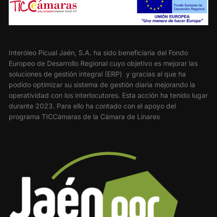
Interóleo Picual Jaén, S.A. ha sido beneficiaria del Fondo
Europeo de Desarrollo Regional cuyo objetivo es mejorar las
soluciones de gestión integral (ERP) y gracias al que ha
podido optimizar su sistema de gestión diaria mejorando la
operatividad con los interlocutores. Esta acción ha tenido lugar
durante 2023. Para ello ha contado con el apoyo del
programa TICCámaras de la Cámara de Linares