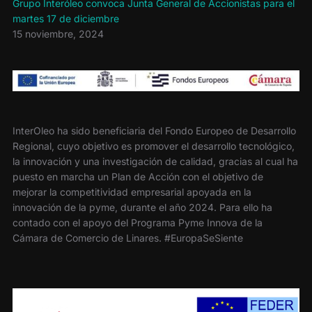
Grupo Interóleo convoca Junta General de Accionistas para el
martes 17 de diciembre
15 noviembre, 2024
InterOleo ha sido beneficiaria del Fondo Europeo de Desarrollo
Regional, cuyo objetivo es promover el desarrollo tecnológico,
la innovación y una investigación de calidad, gracias al cual ha
puesto en marcha un Plan de Acción con el objetivo de
mejorar la competitividad empresarial apoyada en la
innovación de la pyme, durante el año 2024. Para ello ha
contado con el apoyo del Programa Pyme Innova de la
Cámara de Comercio de Linares. #EuropaSeSiente