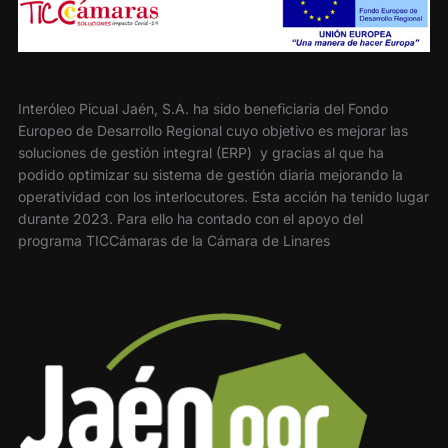
Interóleo Picual Jaén, S.A. ha sido beneficiaria del Fondo
Europeo de Desarrollo Regional cuyo objetivo es mejorar las
soluciones de gestión integral (ERP) y gracias al que ha
podido optimizar su sistema de gestión diaria mejorando la
operatividad con los interlocutores. Esta acción ha tenido lugar
durante 2023. Para ello ha contado con el apoyo del
programa TICCámaras de la Cámara de Linares