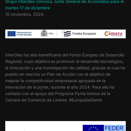
Grupo Interóleo convoca Junta General de Accionistas para el
martes 17 de diciembre
15 noviembre, 2024
InterOleo ha sido beneficiaria del Fondo Europeo de Desarrollo
Regional, cuyo objetivo es promover el desarrollo tecnológico,
la innovación y una investigación de calidad, gracias al cual ha
puesto en marcha un Plan de Acción con el objetivo de
mejorar la competitividad empresarial apoyada en la
innovación de la pyme, durante el año 2024. Para ello ha
contado con el apoyo del Programa Pyme Innova de la
Cámara de Comercio de Linares. #EuropaSeSiente