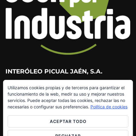
INTERÓLEO PICUAL JAÉN, S.A.
953 226 010
Utilizamos cookies propias y de terceros para garantizar el
953 272 499
funcionamiento de la web, medir su uso y mejorar nuestros
info@interoleo.com
servicios. Puede aceptar todas las cookies, rechazar las no
canaldedenuncias@interoleo.com
necesarias o configurar sus preferencias.
Política de cookies
ACEPTAR TODO
RECHAZAR