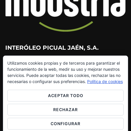
INTERÓLEO PICUAL JAÉN, S.A.
953 226 010
Utilizamos cookies propias y de terceros para garantizar el
953 272 499
funcionamiento de la web, medir su uso y mejorar nuestros
info@interoleo.com
servicios. Puede aceptar todas las cookies, rechazar las no
canaldedenuncias@interoleo.com
necesarias o configurar sus preferencias.
Política de cookies
ACEPTAR TODO
RECHAZAR
Copyright © 2026 Grupo Interóleo
Inspiro Theme
por
WPZOOM
CONFIGURAR