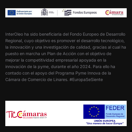
InterOleo ha sido beneficiaria del Fondo Europeo de Desarrollo
Regional, cuyo objetivo es promover el desarrollo tecnológico,
la innovación y una investigación de calidad, gracias al cual ha
puesto en marcha un Plan de Acción con el objetivo de
mejorar la competitividad empresarial apoyada en la
innovación de la pyme, durante el año 2024. Para ello ha
contado con el apoyo del Programa Pyme Innova de la
Cámara de Comercio de Linares. #EuropaSeSiente