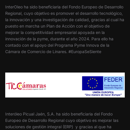
InterOleo ha sido beneficiaria del Fondo Europeo de Desarrollo
Regional, cuyo objetivo es promover el desarrollo tecnológico,
la innovación y una investigación de calidad, gracias al cual ha
puesto en marcha un Plan de Acción con el objetivo de
mejorar la competitividad empresarial apoyada en la
innovación de la pyme, durante el año 2024. Para ello ha
contado con el apoyo del Programa Pyme Innova de la
Cámara de Comercio de Linares. #EuropaSeSiente
Interóleo Picual Jaén, S.A. ha sido beneficiaria del Fondo
Europeo de Desarrollo Regional cuyo objetivo es mejorar las
soluciones de gestión integral (ERP) y gracias al que ha