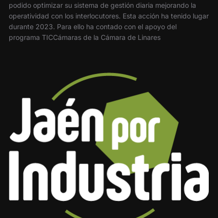
podido optimizar su sistema de gestión diaria mejorando la
operatividad con los interlocutores. Esta acción ha tenido lugar
durante 2023. Para ello ha contado con el apoyo del
programa TICCámaras de la Cámara de Linares