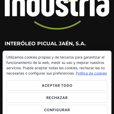
INTERÓLEO PICUAL JAÉN, S.A.
953 226 010
Utilizamos cookies propias y de terceros para garantizar el
953 272 499
funcionamiento de la web, medir su uso y mejorar nuestros
info@interoleo.com
servicios. Puede aceptar todas las cookies, rechazar las no
canaldedenuncias@interoleo.com
necesarias o configurar sus preferencias.
Política de cookies
ACEPTAR TODO
RECHAZAR
Copyright © 2026 Grupo Interóleo
Inspiro Theme
por
WPZOOM
CONFIGURAR