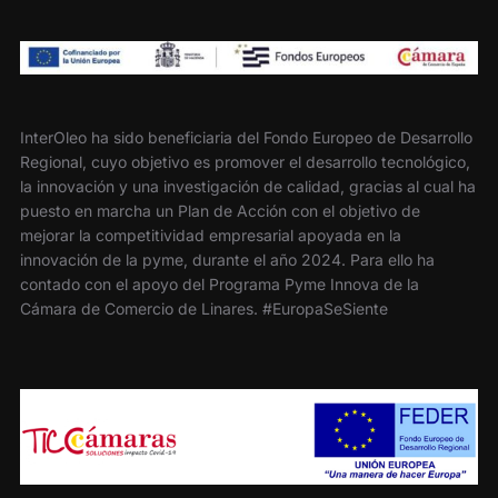
InterOleo ha sido beneficiaria del Fondo Europeo de Desarrollo
Regional, cuyo objetivo es promover el desarrollo tecnológico,
la innovación y una investigación de calidad, gracias al cual ha
puesto en marcha un Plan de Acción con el objetivo de
mejorar la competitividad empresarial apoyada en la
innovación de la pyme, durante el año 2024. Para ello ha
contado con el apoyo del Programa Pyme Innova de la
Cámara de Comercio de Linares. #EuropaSeSiente