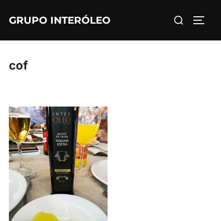
Saltar
Buscar:
GRUPO INTERÓLEO
al
ALTE
contenido
cof