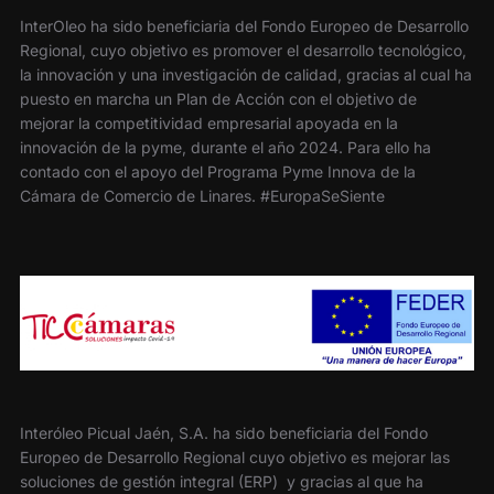
InterOleo ha sido beneficiaria del Fondo Europeo de Desarrollo
Regional, cuyo objetivo es promover el desarrollo tecnológico,
la innovación y una investigación de calidad, gracias al cual ha
puesto en marcha un Plan de Acción con el objetivo de
mejorar la competitividad empresarial apoyada en la
innovación de la pyme, durante el año 2024. Para ello ha
contado con el apoyo del Programa Pyme Innova de la
Cámara de Comercio de Linares. #EuropaSeSiente
Interóleo Picual Jaén, S.A. ha sido beneficiaria del Fondo
Europeo de Desarrollo Regional cuyo objetivo es mejorar las
soluciones de gestión integral (ERP) y gracias al que ha