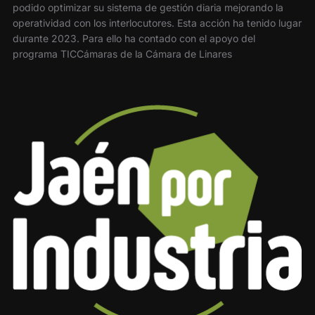
podido optimizar su sistema de gestión diaria mejorando la
operatividad con los interlocutores. Esta acción ha tenido lugar
durante 2023. Para ello ha contado con el apoyo del
programa TICCámaras de la Cámara de Linares