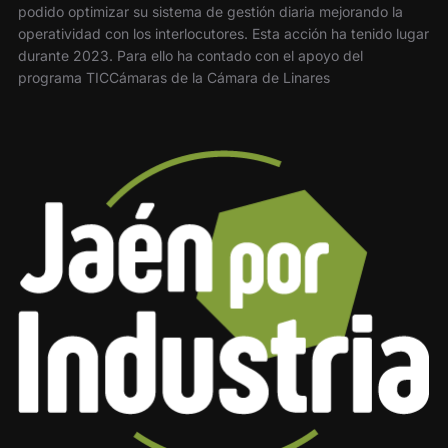
podido optimizar su sistema de gestión diaria mejorando la
operatividad con los interlocutores. Esta acción ha tenido lugar
durante 2023. Para ello ha contado con el apoyo del
programa TICCámaras de la Cámara de Linares