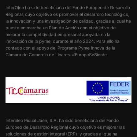
InterOleo ha sido beneficiaria del Fondo Europeo de Desarrollo
Regional, cuyo objetivo es promover el desarrollo tecnológico,
la innovación y una investigación de calidad, gracias al cual ha
puesto en marcha un Plan de Acción con el objetivo de
mejorar la competitividad empresarial apoyada en la
innovación de la pyme, durante el año 2024. Para ello ha
contado con el apoyo del Programa Pyme Innova de la
Cámara de Comercio de Linares. #EuropaSeSiente
Interóleo Picual Jaén, S.A. ha sido beneficiaria del Fondo
Europeo de Desarrollo Regional cuyo objetivo es mejorar las
soluciones de gestión integral (ERP) y gracias al que ha