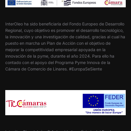
InterOleo ha sido beneficiaria del Fondo Europeo de Desarrollo
Regional, cuyo objetivo es promover el desarrollo tecnológico,
la innovación y una investigación de calidad, gracias al cual ha
puesto en marcha un Plan de Acción con el objetivo de
mejorar la competitividad empresarial apoyada en la
innovación de la pyme, durante el año 2024. Para ello ha
contado con el apoyo del Programa Pyme Innova de la
Cámara de Comercio de Linares. #EuropaSeSiente