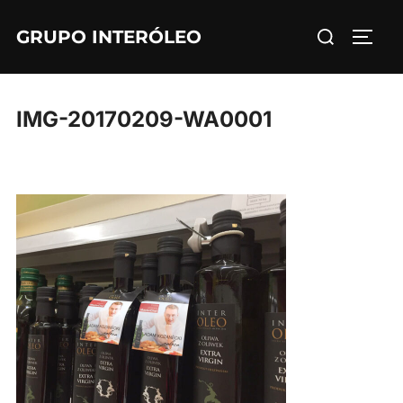
Saltar
Buscar:
GRUPO INTERÓLEO
al
ALTE
contenido
IMG-20170209-WA0001