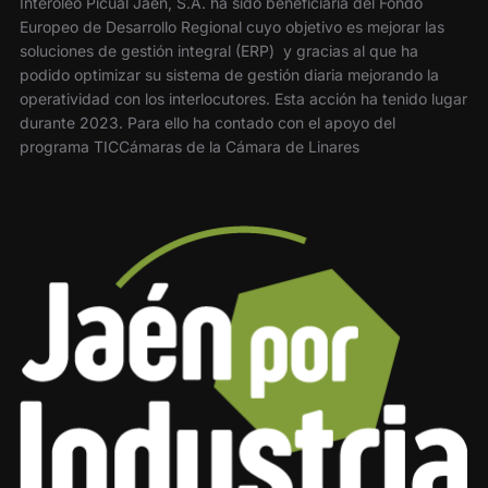
Interóleo Picual Jaén, S.A. ha sido beneficiaria del Fondo
Europeo de Desarrollo Regional cuyo objetivo es mejorar las
soluciones de gestión integral (ERP) y gracias al que ha
podido optimizar su sistema de gestión diaria mejorando la
operatividad con los interlocutores. Esta acción ha tenido lugar
durante 2023. Para ello ha contado con el apoyo del
programa TICCámaras de la Cámara de Linares