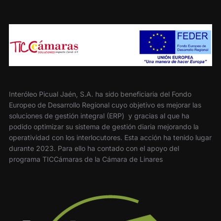
Interóleo Picual Jaén, S.A. ha sido beneficiaria del Fondo
Europeo de Desarrollo Regional cuyo objetivo es mejorar las
soluciones de gestión integral (ERP) y gracias al que ha
podido optimizar su sistema de gestión diaria mejorando la
operatividad con los interlocutores. Esta acción ha tenido lugar
durante 2023. Para ello ha contado con el apoyo del
programa TICCámaras de la Cámara de Linares