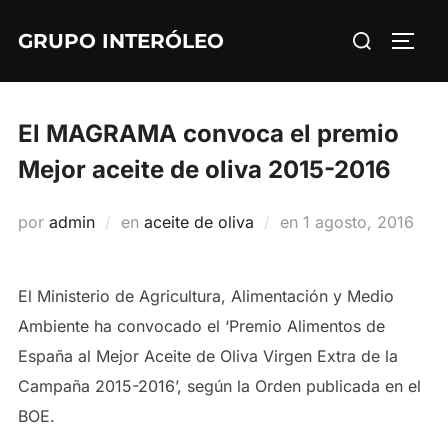
Saltar
Buscar:
GRUPO INTERÓLEO
al
ALTE
contenido
El MAGRAMA convoca el premio
Mejor aceite de oliva 2015-2016
Publicado
por
admin
en
aceite de oliva
en
1 agosto, 2016
el
El Ministerio de Agricultura, Alimentación y Medio
Ambiente ha convocado el ‘Premio Alimentos de
España al Mejor Aceite de Oliva Virgen Extra de la
Campaña 2015-2016’, según la Orden publicada en el
BOE.