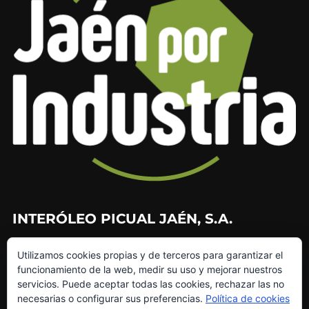
INTERÓLEO PICUAL JAÉN, S.A.
953 226 010
Utilizamos cookies propias y de terceros para garantizar el
953 272 499
funcionamiento de la web, medir su uso y mejorar nuestros
info@interoleo.com
servicios. Puede aceptar todas las cookies, rechazar las no
canaldedenuncias@interoleo.com
necesarias o configurar sus preferencias.
Política de cookies