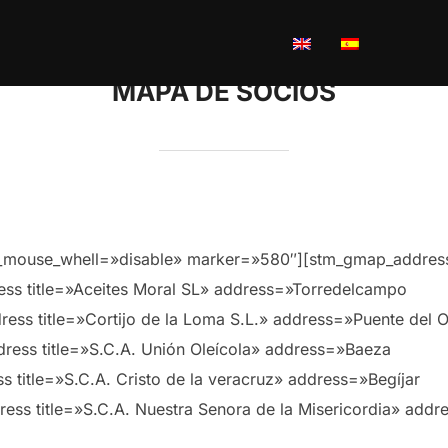
MAPA DE SOCIOS
use_whell=»disable» marker=»580″][stm_gmap_address ti
ss title=»Aceites Moral SL» address=»Torredelcampo
ss title=»Cortijo de la Loma S.L.» address=»Puente del 
ess title=»S.C.A. Unión Oleícola» address=»Baeza
title=»S.C.A. Cristo de la veracruz» address=»Begíjar
s title=»S.C.A. Nuestra Senora de la Misericordia» addre