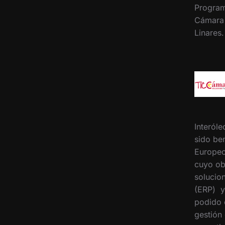
Program
Cámara
Linares
Interóle
sido ben
Europeo
cuyo ob
solucion
(ERP) y
podido 
gestión