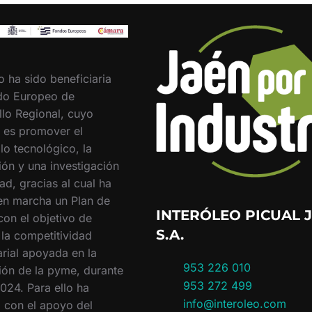
o ha sido beneficiaria
do Europeo de
llo Regional, cuyo
o es promover el
lo tecnológico, la
ión y una investigación
ad, gracias al cual ha
en marcha un Plan de
INTERÓLEO PICUAL J
con el objetivo de
S.A.
 la competitividad
rial apoyada en la
953 226 010
ión de la pyme, durante
953 272 499
024. Para ello ha
info@interoleo.com
 con el apoyo del