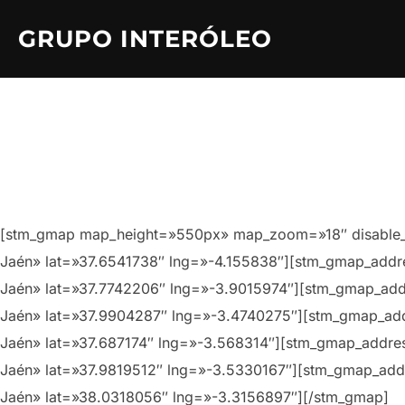
Saltar
GRUPO INTERÓLEO
al
contenido
[stm_gmap map_height=»550px» map_zoom=»18″ disable_mo
Jaén» lat=»37.6541738″ lng=»-4.155838″][stm_gmap_addre
Jaén» lat=»37.7742206″ lng=»-3.9015974″][stm_gmap_addre
Jaén» lat=»37.9904287″ lng=»-3.4740275″][stm_gmap_addr
Jaén» lat=»37.687174″ lng=»-3.568314″][stm_gmap_address 
Jaén» lat=»37.9819512″ lng=»-3.5330167″][stm_gmap_addres
Jaén» lat=»38.0318056″ lng=»-3.3156897″][/stm_gmap]