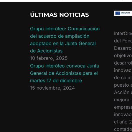
ÚLTIMAS NOTICIAS
Grupo Interóleo: Comunicación
InterOle
del acuerdo de ampliación
del Fon
adoptado en la Junta General
Desarro
de Accionistas
objetiv
10 febrero, 2025
desarrol
Grupo Interóleo convoca Junta
innovac
General de Accionistas para el
de calid
martes 17 de diciembre
puesto 
15 noviembre, 2024
Acción 
mejorar
empresa
innovac
el año 2
contado