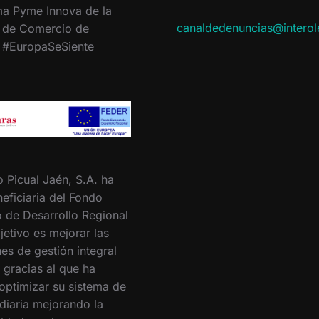
a Pyme Innova de la
canaldedenuncias@intero
 de Comercio de
. #EuropaSeSiente
o Picual Jaén, S.A. ha
eficiaria del Fondo
 de Desarrollo Regional
jetivo es mejorar las
es de gestión integral
 gracias al que ha
optimizar su sistema de
 diaria mejorando la