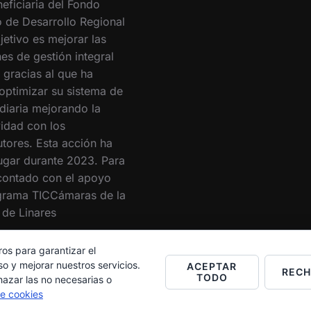
eficiaria del Fondo
 de Desarrollo Regional
jetivo es mejorar las
es de gestión integral
 gracias al que ha
optimizar su sistema de
 diaria mejorando la
vidad con los
utores. Esta acción ha
lugar durante 2023. Para
 contado con el apoyo
grama TICCámaras de la
de Linares
ros para garantizar el
o y mejorar nuestros servicios.
ACEPTAR
REC
TODO
hazar las no necesarias o
de cookies