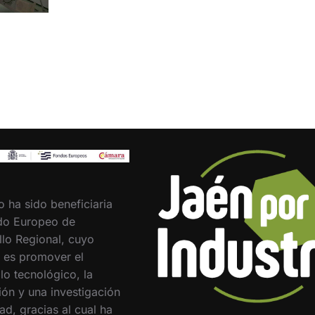
o ha sido beneficiaria
do Europeo de
llo Regional, cuyo
o es promover el
lo tecnológico, la
ión y una investigación
ad, gracias al cual ha