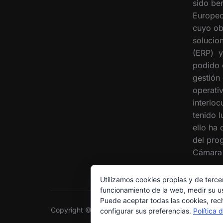
sido ben
Europeo
cuyo ob
solucion
(ERP) y
podido 
gestión
operati
interloc
tenido 
ello ha
del pro
Cámara 
Utilizamos cookies propias y de terce
funcionamiento de la web, medir su us
Puede aceptar todas las cookies, rec
Copyright © 2026 Grupo Interóleo
configurar sus preferencias.
Política 