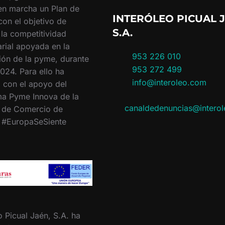
en marcha un Plan de
INTERÓLEO PICUAL J
con el objetivo de
S.A.
 la competitividad
rial apoyada en la
953 226 010
ión de la pyme, durante
953 272 499
024. Para ello ha
info@interoleo.com
 con el apoyo del
a Pyme Innova de la
canaldedenuncias@intero
 de Comercio de
. #EuropaSeSiente
o Picual Jaén, S.A. ha