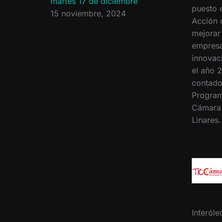
martes 17 de diciembre
puesto 
15 noviembre, 2024
Acción 
mejorar
empresa
innovac
el año 2
contado
Program
Cámara
Linares
Interóle