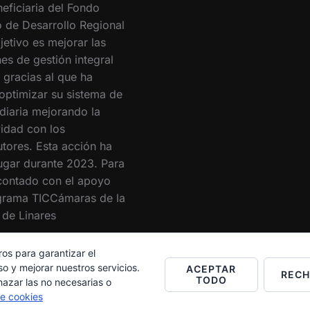
eficiaria del Fondo
 de Desarrollo Regional
jetivo es mejorar las
es de gestión integral
 gracias al que ha
optimizar su sistema de
 diaria mejorando la
vidad con los
utores. Esta acción ha
lugar durante 2023. Para
 contado con el apoyo
grama TICCámaras de la
de Linares
ros para garantizar el
o y mejorar nuestros servicios.
ACEPTAR
REC
TODO
hazar las no necesarias o
de cookies