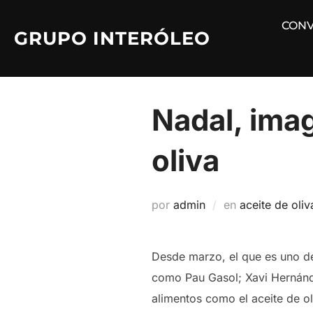
Saltar
CONV
al
GRUPO INTERÓLEO
contenido
Nadal, imag
oliva
por
admin
en
aceite de oliv
Desde marzo, el que es uno de
como Pau Gasol; Xavi Hernánde
alimentos como el aceite de ol