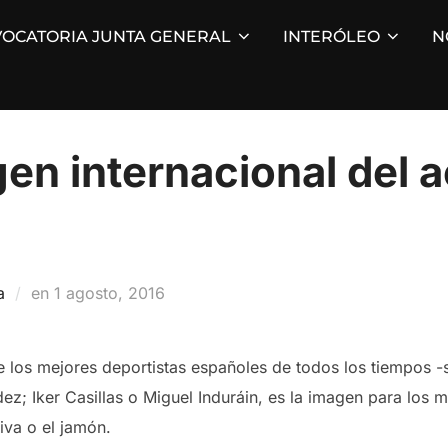
OCATORIA JUNTA GENERAL
INTERÓLEO
N
en internacional del a
Publicado
a
en
1 agosto, 2016
el
 los mejores deportistas españoles de todos los tiempos -
z; Iker Casillas o Miguel Induráin, es la imagen para los 
iva o el jamón.