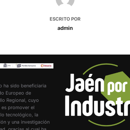
ESCRITO POR
admin
o ha sido beneficiaria
do Europeo de
llo Regional, cuyo
o es promover el
lo tecnológico, la
ión y una investigación
ad, gracias al cual ha