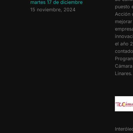
martes 17 de diciembre
puesto 
15 noviembre, 2024
Acción 
mejorar
empresa
innovac
el año 2
contado
Program
Cámara
Linares
Interóle