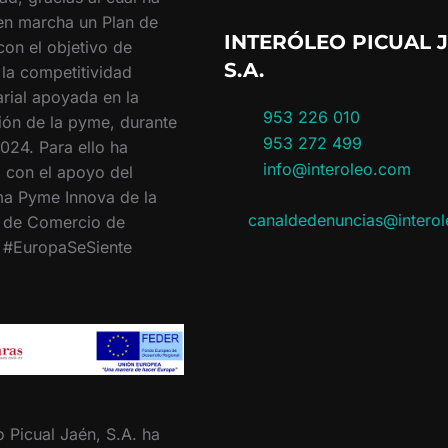
en marcha un Plan de
INTERÓLEO PICUAL J
con el objetivo de
S.A.
 la competitividad
rial apoyada en la
953 226 010
ión de la pyme, durante
953 272 499
024. Para ello ha
info@interoleo.com
 con el apoyo del
a Pyme Innova de la
canaldedenuncias@intero
 de Comercio de
. #EuropaSeSiente
o Picual Jaén, S.A. ha