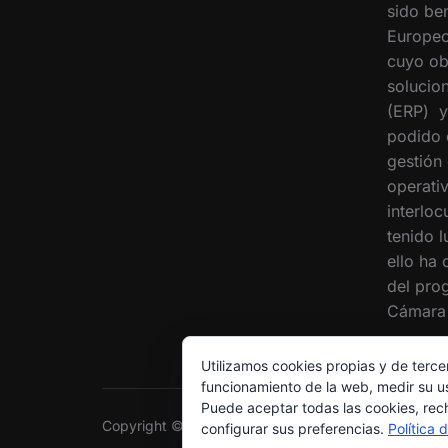
sido ben
Europeo
cuyo ob
solucion
(ERP) y
podido 
gestión
operati
interloc
tenido 
ello ha
del pro
Cámara 
Utilizamos cookies propias y de terce
funcionamiento de la web, medir su us
Puede aceptar todas las cookies, rec
Copyright © 2026 Grupo Interóleo
configurar sus preferencias.
Política 