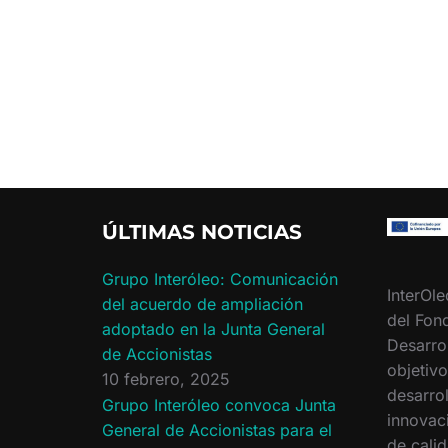
ÚLTIMAS NOTICIAS
Grupo Interóleo: Comunicación
InterOle
del acuerdo de ampliación
del Fon
adoptado en la Junta General
Desarro
de Accionistas
objetiv
10 febrero, 2025
desarrol
Grupo Interóleo convoca Junta
innovac
General de Accionistas para el
de calid