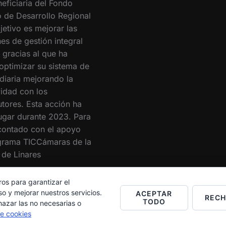
eficiaria del Fondo
 de Desarrollo Regional
jetivo es mejorar las
es de gestión integral
 gracias al que ha
optimizar su sistema de
 diaria mejorando la
vidad con los
utores. Esta acción ha
lugar durante 2023. Para
 contado con el apoyo
grama TICCámaras de la
de Linares
ros para garantizar el
o y mejorar nuestros servicios.
ACEPTAR
REC
TODO
hazar las no necesarias o
de cookies