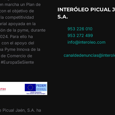
en marcha un Plan de
INTERÓLEO PICUAL J
con el objetivo de
S.A.
 la competitividad
rial apoyada en la
953 226 010
ión de la pyme, durante
953 272 499
024. Para ello ha
info@interoleo.com
 con el apoyo del
a Pyme Innova de la
canaldedenuncias@intero
 de Comercio de
. #EuropaSeSiente
o Picual Jaén, S.A. ha