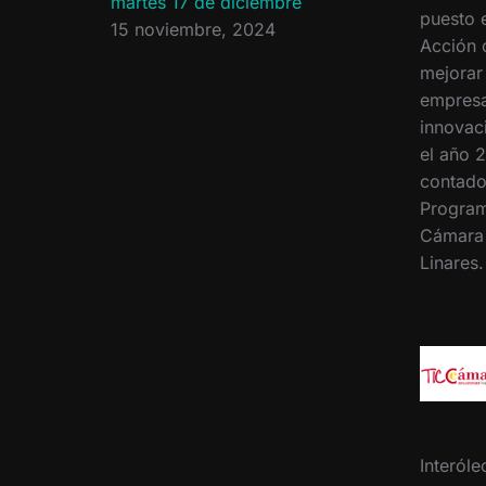
martes 17 de diciembre
puesto 
15 noviembre, 2024
Acción 
mejorar
empresa
innovac
el año 2
contado
Program
Cámara
Linares
Interóle