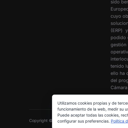
sido ben
Europeo
cuyo ob
solucion
(ERP) y
podido 
gestión
operati
interloc
tenido 
ello ha
del pro
Cámara 
Utilizamos cookies propias y de terce
funcionamiento de la web, medir su us
Puede aceptar todas las cookies, rec
Copyright © 2026 Grupo Interóleo
configurar sus preferencias.
Política 