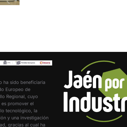
o ha sido beneficiaria
do Europeo de
llo Regional, cuyo
o es promover el
lo tecnológico, la
ión y una investigación
ad, gracias al cual ha