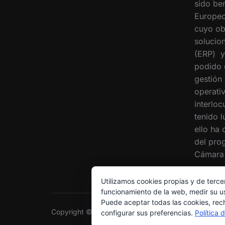
sido ben
Europeo
cuyo ob
solucion
(ERP) y
podido 
gestión
operati
interloc
tenido 
ello ha
del pro
Cámara 
Utilizamos cookies propias y de terce
funcionamiento de la web, medir su us
Puede aceptar todas las cookies, rec
Copyright © 2026 Grupo Interóleo
configurar sus preferencias.
Política 