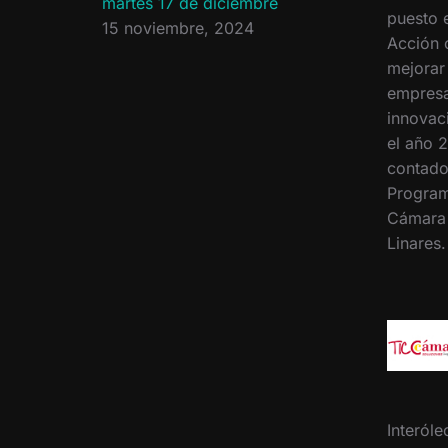
martes 17 de diciembre
puesto 
15 noviembre, 2024
Acción 
mejorar
empresa
innovac
el año 2
contado
Program
Cámara
Linares
Interóle