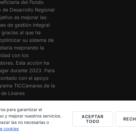
eficiaria del Fondo
 de Desarrollo Regional
jetivo es mejorar las
es de gestión integral
 gracias al que ha
optimizar su sistema de
 diaria mejorando la
vidad con los
utores. Esta acción ha
lugar durante 2023. Para
 contado con el apoyo
grama TICCámaras de la
de Linares
ros para garantizar el
o y mejorar nuestros servicios.
ACEPTAR
REC
TODO
hazar las no necesarias o
de cookies