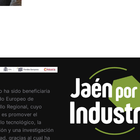
o ha sido beneficiaria
do Europeo de
llo Regional, cuyo
o es promover el
lo tecnológico, la
ión y una investigación
ad, gracias al cual ha