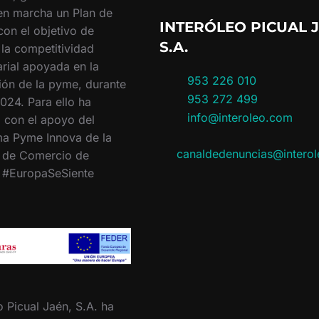
en marcha un Plan de
INTERÓLEO PICUAL J
con el objetivo de
S.A.
 la competitividad
rial apoyada en la
953 226 010
ión de la pyme, durante
953 272 499
024. Para ello ha
info@interoleo.com
 con el apoyo del
a Pyme Innova de la
canaldedenuncias@intero
 de Comercio de
. #EuropaSeSiente
o Picual Jaén, S.A. ha