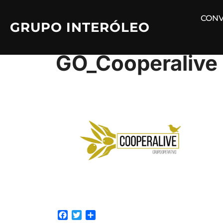
Saltar
CONV
al
GRUPO INTERÓLEO
contenido
GO_Cooperalive
F
T
C