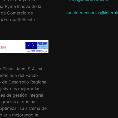
a Pyme Innova de la
canaldedenuncias@intero
 de Comercio de
. #EuropaSeSiente
o Picual Jaén, S.A. ha
eficiaria del Fondo
 de Desarrollo Regional
jetivo es mejorar las
es de gestión integral
 gracias al que ha
optimizar su sistema de
 diaria mejorando la