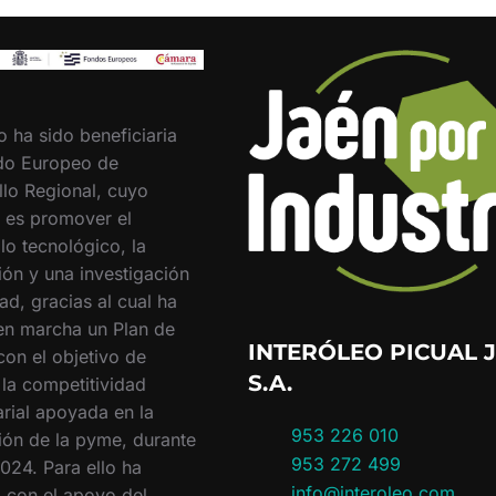
o ha sido beneficiaria
do Europeo de
llo Regional, cuyo
o es promover el
lo tecnológico, la
ión y una investigación
ad, gracias al cual ha
en marcha un Plan de
INTERÓLEO PICUAL J
con el objetivo de
S.A.
 la competitividad
rial apoyada en la
953 226 010
ión de la pyme, durante
953 272 499
024. Para ello ha
info@interoleo.com
 con el apoyo del