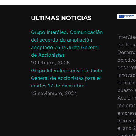
a
w
o
c
i
m
e
t
p
ÚLTIMAS NOTICIAS
b
t
a
o
e
r
o
r
t
Grupo Interóleo: Comunicación
InterOle
k
i
del acuerdo de ampliación
r
del Fon
adoptado en la Junta General
Desarro
de Accionistas
objetiv
10 febrero, 2025
desarrol
Grupo Interóleo convoca Junta
innovac
General de Accionistas para el
de calid
martes 17 de diciembre
puesto 
15 noviembre, 2024
Acción 
mejorar
empresa
innovac
el año 2
contado