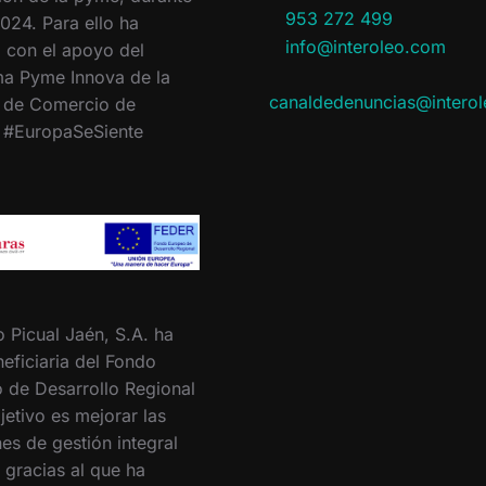
953 272 499
024. Para ello ha
info@interoleo.com
 con el apoyo del
a Pyme Innova de la
canaldedenuncias@intero
 de Comercio de
. #EuropaSeSiente
o Picual Jaén, S.A. ha
eficiaria del Fondo
 de Desarrollo Regional
jetivo es mejorar las
es de gestión integral
 gracias al que ha