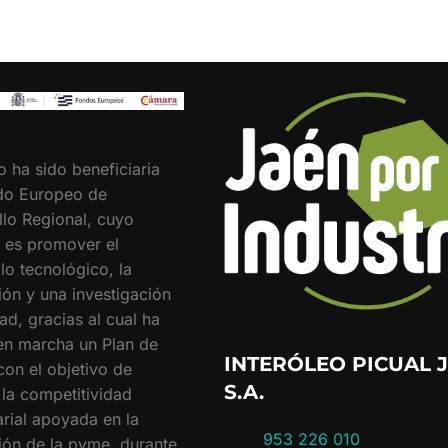
o ha sido beneficiaria
do Europeo de
llo Regional, cuyo
o es promover el
lo tecnológico, la
ión y una investigación
ad, gracias al cual ha
en marcha un Plan de
INTERÓLEO PICUAL J
con el objetivo de
S.A.
 la competitividad
rial apoyada en la
953 226 010
ión de la pyme, durante