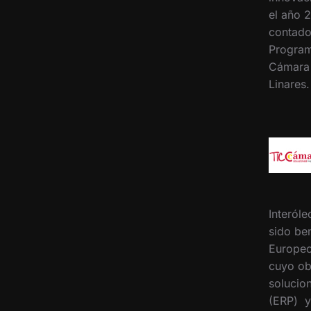
el año 2
contado
Program
Cámara
Linares
Interóle
sido ben
Europeo
cuyo ob
solucion
(ERP) y