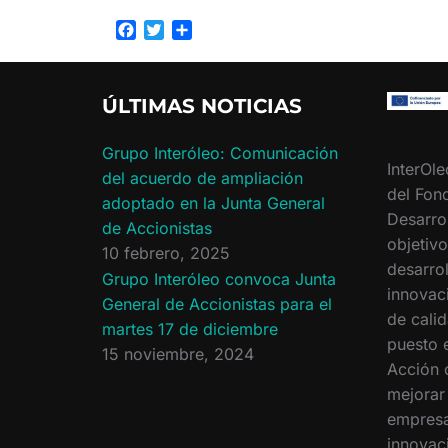
F
T
C
a
w
o
c
i
m
e
t
p
ÚLTIMAS NOTICIAS
b
t
a
o
e
r
o
r
t
Grupo Interóleo: Comunicación
InterOle
k
i
del acuerdo de ampliación
r
del Fon
adoptado en la Junta General
Desarro
de Accionistas
objetiv
10 febrero, 2025
desarrol
Grupo Interóleo convoca Junta
innovac
General de Accionistas para el
de calid
martes 17 de diciembre
puesto 
15 noviembre, 2024
Acción 
mejorar
empresa
innovac