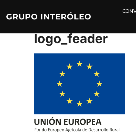
Saltar
CONV
al
GRUPO INTERÓLEO
contenido
logo_feader