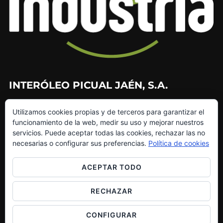
INTERÓLEO PICUAL JAÉN, S.A.
953 226 010
Utilizamos cookies propias y de terceros para garantizar el
953 272 499
funcionamiento de la web, medir su uso y mejorar nuestros
info@interoleo.com
servicios. Puede aceptar todas las cookies, rechazar las no
canaldedenuncias@interoleo.com
necesarias o configurar sus preferencias.
Política de cookies
ACEPTAR TODO
RECHAZAR
Copyright © 2026 Grupo Interóleo
Inspiro Theme
por
WPZOOM
CONFIGURAR