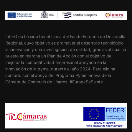
InterOleo ha sido beneficiaria del Fondo Europeo de Desarrollo
Regional, cuyo objetivo es promover el desarrollo tecnológico,
la innovación y una investigación de calidad, gracias al cual ha
puesto en marcha un Plan de Acción con el objetivo de
mejorar la competitividad empresarial apoyada en la
innovación de la pyme, durante el año 2024. Para ello ha
contado con el apoyo del Programa Pyme Innova de la
Cámara de Comercio de Linares. #EuropaSeSiente