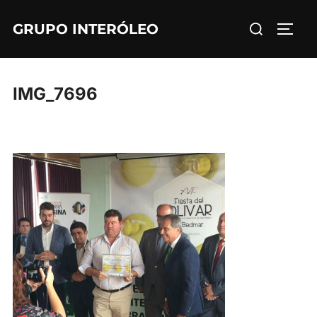
Saltar
Buscar:
GRUPO INTERÓLEO
al
ALTE
contenido
IMG_7696