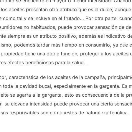
 atributo se encuentre en mayor o menor intensidad. Cuando
los aceites presentan otro atributo que es el dulce, aunque
e como tal y se incluye en el frutado… Por otra parte, cua
onsumidores no habituados, puede provocar sensación de 
te siempre es un atributo positivo, además es indicativo de
o mismo, podemos tardar más tiempo en consumirlo, ya que
propiedad tiene una doble función, proteger a los aceites 
es efectos beneficiosos para la salud…
cor, característica de los aceites de la campaña, principal
n toda la cavidad bucal, especialmente en la garganta. Es 
te se agarra a la garganta, esto es consecuencia de la pre
or, su elevada intensidad puede provocar una cierta sensac
 sus responsables son compuestos de naturaleza fenólica.