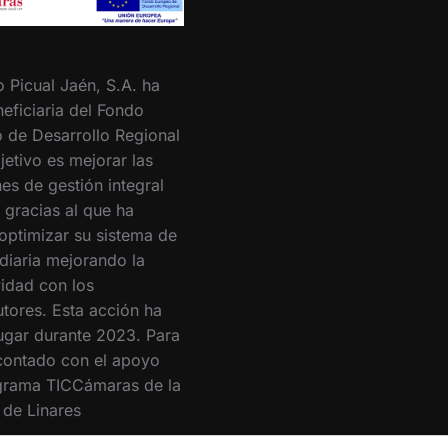
o Picual Jaén, S.A. ha
eficiaria del Fondo
 de Desarrollo Regional
jetivo es mejorar las
es de gestión integral
 gracias al que ha
optimizar su sistema de
 diaria mejorando la
vidad con los
utores. Esta acción ha
lugar durante 2023. Para
 contado con el apoyo
grama TICCámaras de la
de Linares