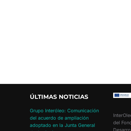
ÚLTIMAS NOTICIAS
Grupo Interóleo: Comunicación
InterOle
del acuerdo de ampliación
del Fon
adoptado en la Junta General
Desarro