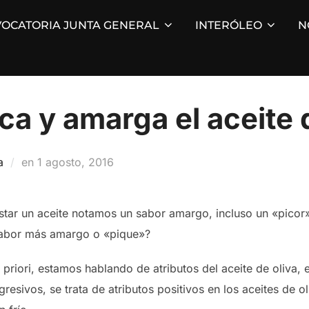
OCATORIA JUNTA GENERAL
INTERÓLEO
N
ca y amarga el aceite 
Publicado
a
en
1 agosto, 2016
el
tar un aceite notamos un sabor amargo, incluso un «picor»
sabor más amargo o «pique»?
priori, estamos hablando de atributos del aceite de oliva, e
resivos, se trata de atributos positivos en los aceites de o