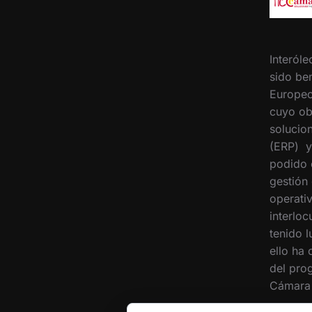
Interóle
sido ben
Europeo
cuyo ob
solucion
(ERP) y
podido 
gestión
operati
interloc
tenido 
ello ha
del pro
Cámara 