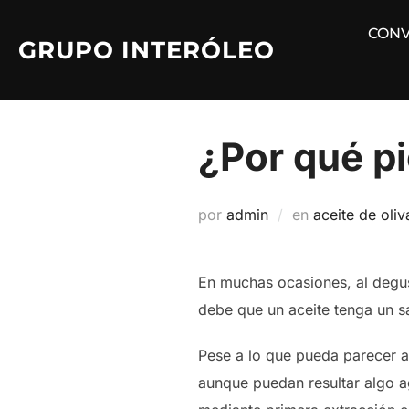
Saltar
CONV
al
GRUPO INTERÓLEO
contenido
¿Por qué pi
por
admin
en
aceite de oliv
En muchas ocasiones, al degus
debe que un aceite tenga un 
Pese a lo que pueda parecer a 
aunque puedan resultar algo ag