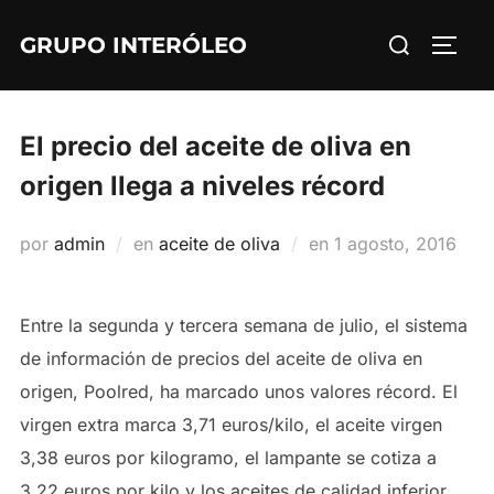
Saltar
Buscar:
GRUPO INTERÓLEO
al
ALTE
contenido
El precio del aceite de oliva en
origen llega a niveles récord
Publicado
por
admin
en
aceite de oliva
en
1 agosto, 2016
el
Entre la segunda y tercera semana de julio, el sistema
de información de precios del aceite de oliva en
origen, Poolred, ha marcado unos valores récord. El
virgen extra marca 3,71 euros/kilo, el aceite virgen
3,38 euros por kilogramo, el lampante se cotiza a
3,22 euros por kilo y los aceites de calidad inferior