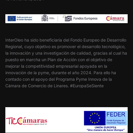
InterOleo ha sido beneficiaria del Fondo Europeo de Desarrollo
Regional, cuyo objetivo es promover el desarrollo tecnológico,
la innovación y una investigación de calidad, gracias al cual ha
puesto en marcha un Plan de Acción con el objetivo de
mejorar la competitividad empresarial apoyada en la
innovación de la pyme, durante el año 2024. Para ello ha
contado con el apoyo del Programa Pyme Innova de la
Cámara de Comercio de Linares. #EuropaSeSiente