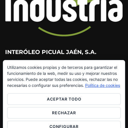
INTERÓLEO PICUAL JAÉN, S.A.
953 226 010
Utilizamos cookies propias y de terceros para garantizar el
953 272 499
funcionamiento de la web, medir su uso y mejorar nuestros
info@interoleo.com
servicios. Puede aceptar todas las cookies, rechazar las no
canaldedenuncias@interoleo.com
necesarias o configurar sus preferencias.
Política de cookies
ACEPTAR TODO
RECHAZAR
Copyright © 2026 Grupo Interóleo
Inspiro Theme
por
WPZOOM
CONFIGURAR