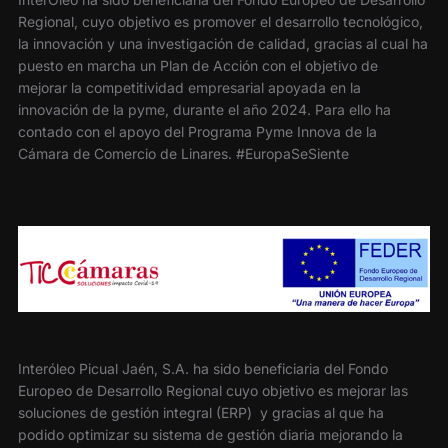
Regional, cuyo objetivo es promover el desarrollo tecnológico,
la innovación y una investigación de calidad, gracias al cual ha
puesto en marcha un Plan de Acción con el objetivo de
mejorar la competitividad empresarial apoyada en la
innovación de la pyme, durante el año 2024. Para ello ha
contado con el apoyo del Programa Pyme Innova de la
Cámara de Comercio de Linares. #EuropaSeSiente
Interóleo Picual Jaén, S.A. ha sido beneficiaria del Fondo
Europeo de Desarrollo Regional cuyo objetivo es mejorar las
soluciones de gestión integral (ERP) y gracias al que ha
podido optimizar su sistema de gestión diaria mejorando la