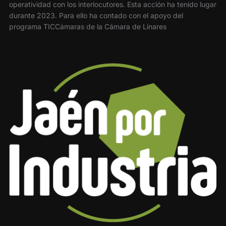
operatividad con los interlocutores. Esta acción ha tenido lugar
durante 2023. Para ello ha contado con el apoyo del
programa TICCámaras de la Cámara de Linares