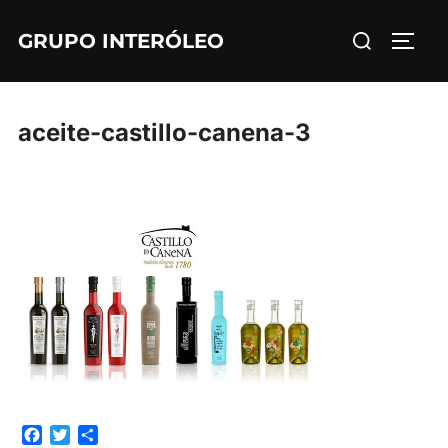
Saltar
Buscar:
GRUPO INTERÓLEO
al
ALTE
contenido
aceite-castillo-canena-3
F
T
C