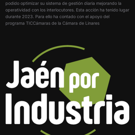
podido optimizar su sistema de gestión diaria mejorando la
operatividad con los interlocutores. Esta acción ha tenido lugar
durante 2023. Para ello ha contado con el apoyo del
programa TICCámaras de la Cámara de Linares