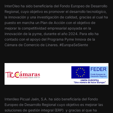
InterOleo ha sido beneficiaria del Fondo Europeo de Desarrollo
Regional, cuyo objetivo es promover el desarrollo tecnológico,
la innovación y una investigación de calidad, gracias al cual ha
puesto en marcha un Plan de Acción con el objetivo de
mejorar la competitividad empresarial apoyada en la
innovación de la pyme, durante el año 2024. Para ello ha
contado con el apoyo del Programa Pyme Innova de la
Cámara de Comercio de Linares. #EuropaSeSiente
Interóleo Picual Jaén, S.A. ha sido beneficiaria del Fondo
Europeo de Desarrollo Regional cuyo objetivo es mejorar las
soluciones de gestión integral (ERP) y gracias al que ha