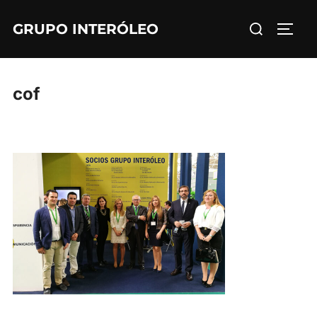
Saltar
Buscar:
GRUPO INTERÓLEO
al
ALTE
contenido
cof