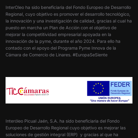
InterOleo ha sido beneficiaria del Fondo Europeo de Desarrollo
Regional, cuyo objetivo es promover el desarrollo tecnológico,
la innovación y una investigación de calidad, gracias al cual ha
puesto en marcha un Plan de Acción con el objetivo de
mejorar la competitividad empresarial apoyada en la
innovación de la pyme, durante el año 2024. Para ello ha
contado con el apoyo del Programa Pyme Innova de la
Cámara de Comercio de Linares. #EuropaSeSiente
Interóleo Picual Jaén, S.A. ha sido beneficiaria del Fondo
Europeo de Desarrollo Regional cuyo objetivo es mejorar las
soluciones de gestión integral (ERP) y gracias al que ha