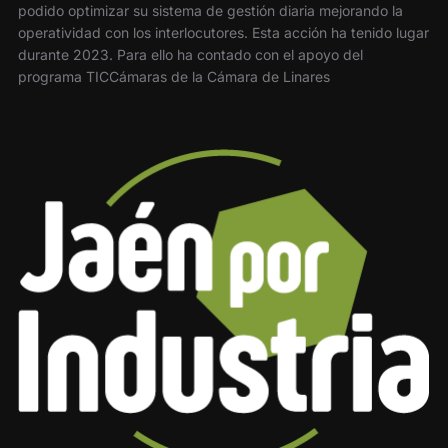
podido optimizar su sistema de gestión diaria mejorando la
operatividad con los interlocutores. Esta acción ha tenido lugar
durante 2023. Para ello ha contado con el apoyo del
programa TICCámaras de la Cámara de Linares