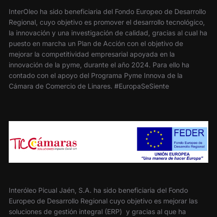
InterOleo ha sido beneficiaria del Fondo Europeo de Desarrollo
Regional, cuyo objetivo es promover el desarrollo tecnológico,
la innovación y una investigación de calidad, gracias al cual ha
puesto en marcha un Plan de Acción con el objetivo de
mejorar la competitividad empresarial apoyada en la
innovación de la pyme, durante el año 2024. Para ello ha
contado con el apoyo del Programa Pyme Innova de la
Cámara de Comercio de Linares. #EuropaSeSiente
Interóleo Picual Jaén, S.A. ha sido beneficiaria del Fondo
Europeo de Desarrollo Regional cuyo objetivo es mejorar las
soluciones de gestión integral (ERP) y gracias al que ha