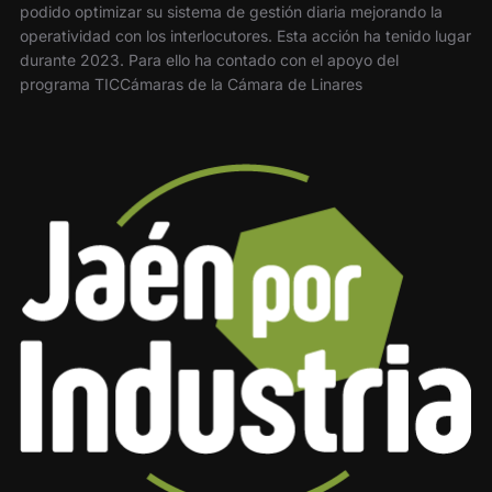
podido optimizar su sistema de gestión diaria mejorando la
operatividad con los interlocutores. Esta acción ha tenido lugar
durante 2023. Para ello ha contado con el apoyo del
programa TICCámaras de la Cámara de Linares