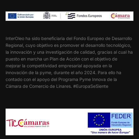
InterOleo ha sido beneficiaria del Fondo Europeo de Desarrollo
Regional, cuyo objetivo es promover el desarrollo tecnológico,
la innovación y una investigación de calidad, gracias al cual ha
puesto en marcha un Plan de Acción con el objetivo de
mejorar la competitividad empresarial apoyada en la
innovación de la pyme, durante el año 2024. Para ello ha
contado con el apoyo del Programa Pyme Innova de la
Cámara de Comercio de Linares. #EuropaSeSiente