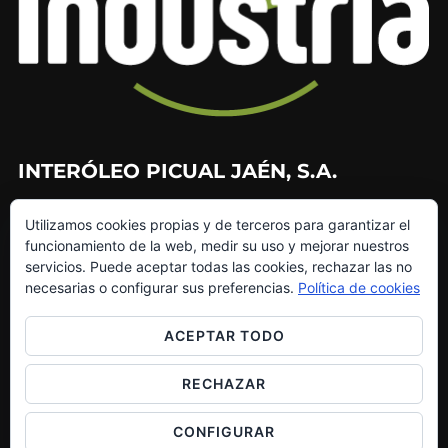
INTERÓLEO PICUAL JAÉN, S.A.
953 226 010
Utilizamos cookies propias y de terceros para garantizar el
953 272 499
funcionamiento de la web, medir su uso y mejorar nuestros
info@interoleo.com
servicios. Puede aceptar todas las cookies, rechazar las no
canaldedenuncias@interoleo.com
necesarias o configurar sus preferencias.
Política de cookies
ACEPTAR TODO
RECHAZAR
Copyright © 2026 Grupo Interóleo
Inspiro Theme
por
WPZOOM
CONFIGURAR