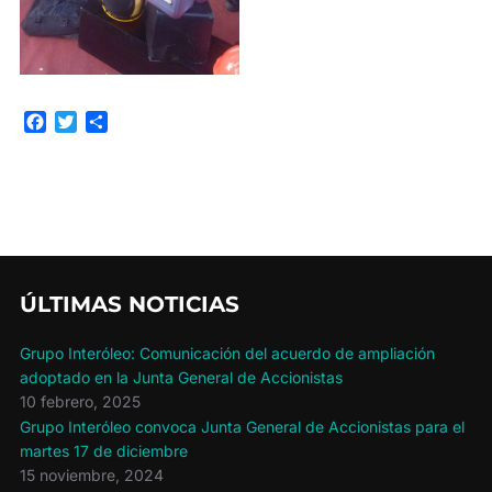
F
T
C
a
w
o
c
i
m
e
t
p
b
t
a
o
e
r
o
r
t
k
i
r
ÚLTIMAS NOTICIAS
Grupo Interóleo: Comunicación del acuerdo de ampliación
adoptado en la Junta General de Accionistas
10 febrero, 2025
Grupo Interóleo convoca Junta General de Accionistas para el
martes 17 de diciembre
15 noviembre, 2024