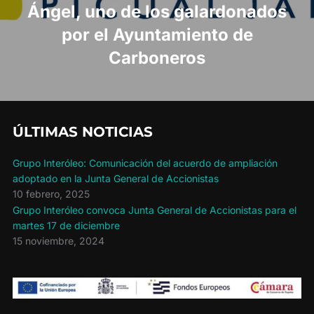
Ángel, uno de los galardonados
por el Ayuntamiento de
Carboneros
ÚLTIMAS NOTICIAS
Grupo Interóleo: Comunicación del acuerdo de ampliación
adoptado en la Junta General de Accionistas
10 febrero, 2025
Grupo Interóleo convoca Junta General de Accionistas para el
martes 17 de diciembre
15 noviembre, 2024