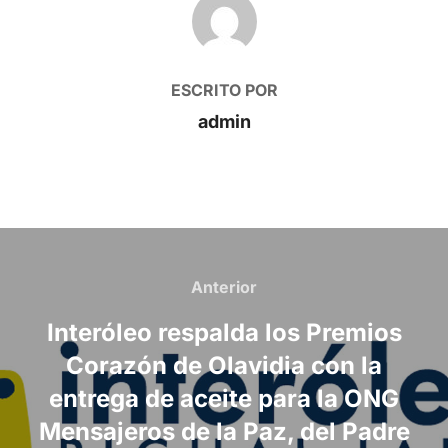
AUTOR DE LA PUBLICACIÓN
ESCRITO POR
admin
Navegación
de
Anterior
Anterior
entradas
Interóleo respalda los Premios
Corazón de Olavidia con la
entrega de aceite para la ONG
Mensajeros de la Paz, del Padre