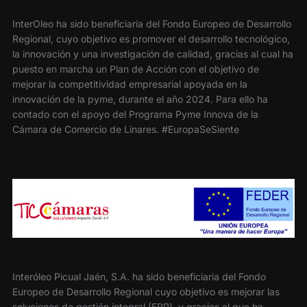
InterOleo ha sido beneficiaria del Fondo Europeo de Desarrollo
Regional, cuyo objetivo es promover el desarrollo tecnológico,
la innovación y una investigación de calidad, gracias al cual ha
puesto en marcha un Plan de Acción con el objetivo de
mejorar la competitividad empresarial apoyada en la
innovación de la pyme, durante el año 2024. Para ello ha
contado con el apoyo del Programa Pyme Innova de la
Cámara de Comercio de Linares. #EuropaSeSiente
Interóleo Picual Jaén, S.A. ha sido beneficiaria del Fondo
Europeo de Desarrollo Regional cuyo objetivo es mejorar las
soluciones de gestión integral (ERP) y gracias al que ha