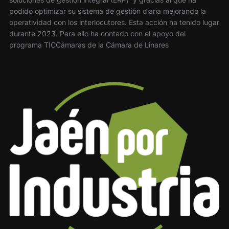
podido optimizar su sistema de gestión diaria mejorando la
operatividad con los interlocutores. Esta acción ha tenido lugar
durante 2023. Para ello ha contado con el apoyo del
programa TICCámaras de la Cámara de Linares