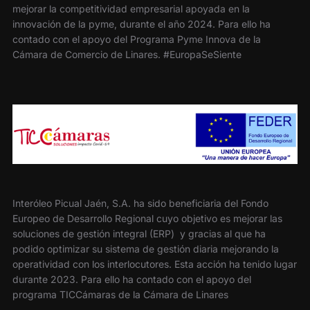
mejorar la competitividad empresarial apoyada en la
innovación de la pyme, durante el año 2024. Para ello ha
contado con el apoyo del Programa Pyme Innova de la
Cámara de Comercio de Linares. #EuropaSeSiente
Interóleo Picual Jaén, S.A. ha sido beneficiaria del Fondo
Europeo de Desarrollo Regional cuyo objetivo es mejorar las
soluciones de gestión integral (ERP) y gracias al que ha
podido optimizar su sistema de gestión diaria mejorando la
operatividad con los interlocutores. Esta acción ha tenido lugar
durante 2023. Para ello ha contado con el apoyo del
programa TICCámaras de la Cámara de Linares