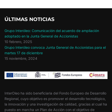
o
e
r
o
r
t
k
i
r
ÚLTIMAS NOTICIAS
Grupo Interóleo: Comunicación del acuerdo de ampliación
adoptado en la Junta General de Accionistas
10 febrero, 2025
Grupo Interóleo convoca Junta General de Accionistas para el
martes 17 de diciembre
15 noviembre, 2024
InterOleo ha sido beneficiaria del Fondo Europeo de Desarrollo
Regional, cuyo objetivo es promover el desarrollo tecnológico,
la innovación y una investigación de calidad, gracias al cual ha
puesto en marcha un Plan de Acción con el objetivo de