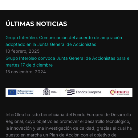
o
e
r
o
r
t
k
i
r
ÚLTIMAS NOTICIAS
Grupo Interóleo: Comunicación del acuerdo de ampliación
adoptado en la Junta General de Accionistas
10 febrero, 2025
Grupo Interóleo convoca Junta General de Accionistas para el
martes 17 de diciembre
15 noviembre, 2024
InterOleo ha sido beneficiaria del Fondo Europeo de Desarrollo
Regional, cuyo objetivo es promover el desarrollo tecnológico,
la innovación y una investigación de calidad, gracias al cual ha
puesto en marcha un Plan de Acción con el objetivo de