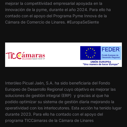
mejorar la competitividad empresarial apoyada en la
innovación de la pyme, durante el año 2024. Para ello ha
contado con el apoyo del Programa Pyme Innova de la
Cámara de Comercio de Linares. #EuropaSeSiente
Interóleo Picual Jaén, S.A. ha sido beneficiaria del Fondo
Europeo de Desarrollo Regional cuyo objetivo es mejorar las
soluciones de gestión integral (ERP) y gracias al que ha
podido optimizar su sistema de gestión diaria mejorando la
operatividad con los interlocutores. Esta acción ha tenido lugar
durante 2023. Para ello ha contado con el apoyo del
programa TICCámaras de la Cámara de Linares