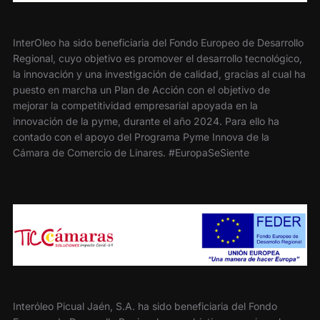
InterOleo ha sido beneficiaria del Fondo Europeo de Desarrollo
Regional, cuyo objetivo es promover el desarrollo tecnológico,
la innovación y una investigación de calidad, gracias al cual ha
puesto en marcha un Plan de Acción con el objetivo de
mejorar la competitividad empresarial apoyada en la
innovación de la pyme, durante el año 2024. Para ello ha
contado con el apoyo del Programa Pyme Innova de la
Cámara de Comercio de Linares. #EuropaSeSiente
Interóleo Picual Jaén, S.A. ha sido beneficiaria del Fondo