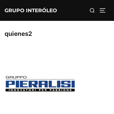
Saltar
Buscar:
GRUPO INTERÓLEO
al
ALTE
contenido
quienes2