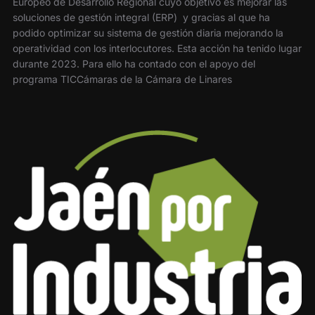
Europeo de Desarrollo Regional cuyo objetivo es mejorar las
soluciones de gestión integral (ERP) y gracias al que ha
podido optimizar su sistema de gestión diaria mejorando la
operatividad con los interlocutores. Esta acción ha tenido lugar
durante 2023. Para ello ha contado con el apoyo del
programa TICCámaras de la Cámara de Linares