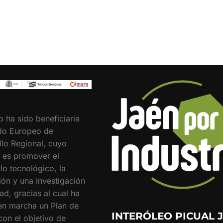
o ha sido beneficiaria
do Europeo de
llo Regional, cuyo
o es promover el
lo tecnológico, la
ión y una investigación
ad, gracias al cual ha
en marcha un Plan de
INTERÓLEO PICUAL J
con el objetivo de