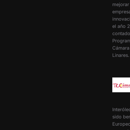
mejorar
empresa
innovac
el año 2
contado
Program
Cámara
Linares
Interóle
sido ben
Europeo