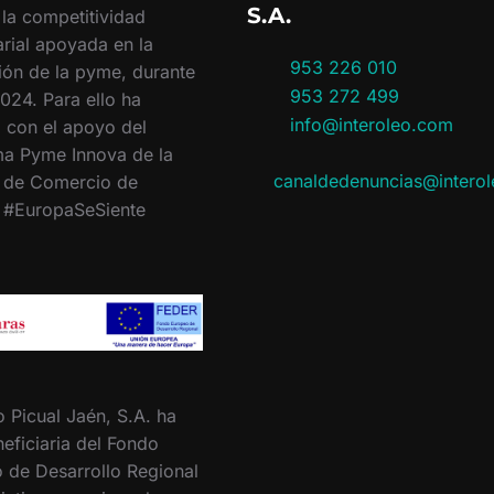
S.A.
 la competitividad
rial apoyada en la
953 226 010
ión de la pyme, durante
953 272 499
024. Para ello ha
info@interoleo.com
 con el apoyo del
a Pyme Innova de la
canaldedenuncias@intero
 de Comercio de
. #EuropaSeSiente
o Picual Jaén, S.A. ha
eficiaria del Fondo
 de Desarrollo Regional