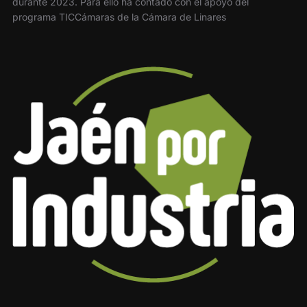
durante 2023. Para ello ha contado con el apoyo del
programa TICCámaras de la Cámara de Linares