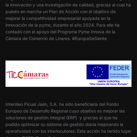
la innovación y una investigación de calidad, gracias al cual ha
puesto en marcha un Plan de Acción con el objetivo de
mejorar la competitividad empresarial apoyada en la
innovación de la pyme, durante el año 2024. Para ello ha
contado con el apoyo del Programa Pyme Innova de la
Cámara de Comercio de Linares. #EuropaSeSiente
Interóleo Picual Jaén, S.A. ha sido beneficiaria del Fondo
Europeo de Desarrollo Regional cuyo objetivo es mejorar las
soluciones de gestión integral (ERP) y gracias al que ha
podido optimizar su sistema de gestión diaria mejorando la
operatividad con los interlocutores. Esta acción ha tenido lugar